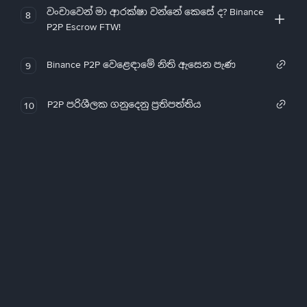
වංචාවෙන් මා ආරක්ෂා වන්නේ කෙසේ ද? Binance
8
P2P Escrow FTW!
Binance P2P වෙළෙඳාමේ නිති ඇසෙන පැණ
9
P2P පරිශීලක ගනුදෙනු ප්‍රතිපත්තිය
10