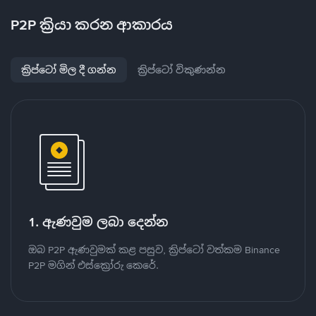
P2P ක්‍රියා කරන ආකාරය
ක්‍රිප්ටෝ මිල දී ගන්න
ක්‍රිප්ටෝ විකුණන්න
1. ඇණවුම ලබා දෙන්න
ඔබ P2P ඇණවුමක් කළ පසුව, ක්‍රිප්ටෝ වත්කම Binance
P2P මගින් එස්ක්‍රෝරු කෙරේ.