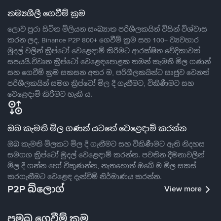
නම්‍යශීලී ගෙවීම් ක්‍රම
ලොව පුරා සිටින මිලියන සංඛ්‍යාත පරිශීලකයින් විසින් විශ්වාස
කරන ලද, Binance P2P 800+ ගෙවීම් ක්‍රම සහ 100+ ව්‍යවහාර
මුදල් වලින් ක්‍රිප්ටෝ වෙළෙඳාම් කිරීමට ආරක්ෂිත වේදිකාවක්
සපයයි.විවෘත ක්‍රිප්ටෝ වෙළෙඳපොළක තමන් කැමති මිල ගණන්
සහ ගෙවීම් ක්‍රම සකසන අතර ම, පරිශීලකයින්ට ඍජුව වෙනත්
පරිශීලකයින් සමග ක්‍රිප්ටෝ මිල දී ගැනීමට, විකිණීමට සහ
වෙළෙඳාම් කිරීමට හැකි ය.
ඔබ කැමති මිල ගණන් යටතේ වෙළෙඳාම් කරන්න
ඔබ කැමති මිලකට මිල දී ගැනීමට සහ විකිණීමට ඇති නිදහස
සමගග ක්‍රිප්ටෝ මුදල් වෙළෙඳාම් කරන්න. පවතින දීමනාවලින්
මිල දී ගන්න හෝ විකුණන්න, නැතහොත් ඔබේ ම මිල සකස්
කරගැනීමට වෙළෙඳ දැන්වීම් නිර්මාණය කරන්න.
P2P බ්ලොග්
View more
ප්‍රමුඛ ගෙවීම් ක්‍රම