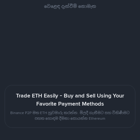
වෙළෙඳ දැන්වීම් නොමැත
Trade ETH Easily - Buy and Sell Using Your
Favorite Payment Methods
Binance P2P මත ETH හුවමාරු කරන්න. මිලදී ගැනීමට සහ විකිණීමට
පහත හොඳම දීමනා සොයන්න Ethereum