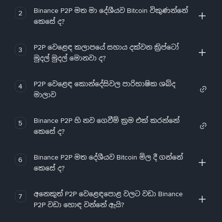
Binance P2P මත මා දේශීයව Bitcoin විකුණන්නේ
2
කෙසේ ද?
P2P වෙළෙඳ කලාපයේ සහාය දක්වන ක්‍රිප්ටෝ
3
මුදල් මුදල් මොනවා ද?
P2P වෙළෙඳ කොන්දේසිවල පාරිභාෂික ශබ්ද
4
මාලාව
Binance P2P හි නව ගෙවීම් ක්‍රම එක් කරන්නේ
5
කෙසේ ද?
Binance P2P මත දේශීයව Bitcoin මිල දී ගන්නේ
6
කෙසේ ද?
අනෙකුත් P2P වෙළෙඳපොළ වලට වඩා Binance
7
P2P වඩා හොඳ වන්නේ ඇයි?