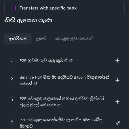
Transfers with specific bank
නිති ඇසෙන පැණ
ආරම්භක
උසස්
වෙළෙඳ ප්‍රචාරකයන්
P2P හුවමාරුව යනු කුමක් ද?
1
Binance P2P මත මා දේශීයව Bitcoin විකුණන්නේ
2
කෙසේ ද?
P2P වෙළෙඳ කලාපයේ සහාය දක්වන ක්‍රිප්ටෝ
3
මුදල් මුදල් මොනවා ද?
P2P වෙළෙඳ කොන්දේසිවල පාරිභාෂික ශබ්ද
4
මාලාව