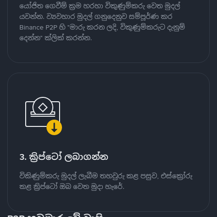
යෝජිත ගෙවීම් ක්‍රම හරහා විකුණුම්කරු වෙත මුදල්
යවන්න. ව්‍යවහාර මුදල් ගනුදෙනුව සම්පූර්ණ කර
Binance P2P හි "මාරු කරන ලදි, විකුණුම්කරුට දැනුම්
දෙන්න" ක්ලික් කරන්න.
3. ක්‍රිප්ටෝ ලබාගන්න
විකිණුම්කරු මුදල් ලැබීම තහවුරු කළ පසුව, එස්ක්‍රෝරු
කළ ක්‍රිප්ටෝ ඔබ වෙත මුදා හැරේ.