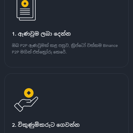
1. ඇණවුම ලබා දෙන්න
ඔබ P2P ඇණවුමක් කළ පසුව, ක්‍රිප්ටෝ වත්කම Binance
P2P මගින් එස්ක්‍රෝරු කෙරේ.
2. විකුණුම්කරුට ගෙවන්න