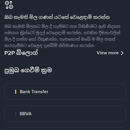
ඔබ කැමති මිල ගණන් යටතේ වෙළෙඳාම් කරන්න
ඔබ කැමති මිලකට මිල දී ගැනීමට සහ විකිණීමට ඇති නිදහස
සමගග ක්‍රිප්ටෝ මුදල් වෙළෙඳාම් කරන්න. පවතින දීමනාවලින්
මිල දී ගන්න හෝ විකුණන්න, නැතහොත් ඔබේ ම මිල සකස්
කරගැනීමට වෙළෙඳ දැන්වීම් නිර්මාණය කරන්න.
P2P බ්ලොග්
View more
ප්‍රමුඛ ගෙවීම් ක්‍රම
Bank Transfer
BBVA