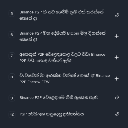
Binance P2P හි නව ගෙවීම් ක්‍රම එක් කරන්නේ
5
කෙසේ ද?
Binance P2P මත දේශීයව Bitcoin මිල දී ගන්නේ
6
කෙසේ ද?
අනෙකුත් P2P වෙළෙඳපොළ වලට වඩා Binance
7
P2P වඩා හොඳ වන්නේ ඇයි?
වංචාවෙන් මා ආරක්ෂා වන්නේ කෙසේ ද? Binance
8
P2P Escrow FTW!
Binance P2P වෙළෙඳාමේ නිති ඇසෙන පැණ
9
P2P පරිශීලක ගනුදෙනු ප්‍රතිපත්තිය
10