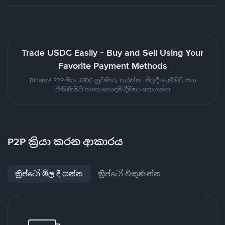
Trade USDC Easily - Buy and Sell Using Your
Favorite Payment Methods
Binance P2P මත USDC හුවමාරු කරන්න. මිලදී ගැනීමට සහ
විකිණීමට පහත හොඳම දීමනා සොයන්න
P2P ක්‍රියා කරන ආකාරය
ක්‍රිප්ටෝ මිල දී ගන්න
ක්‍රිප්ටෝ විකුණන්න