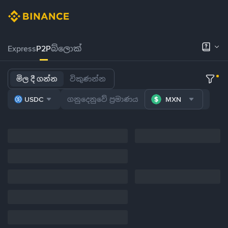
Express
P2P
බ්ලොක්
මිල දී ගන්න
විකුණන්න
USDC
MXN