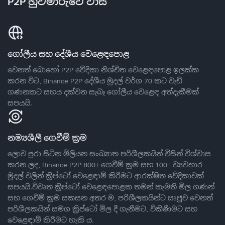
P2P හුවමාරුවේ වාසි
ගෝලීය සහ දේශීය වෙළෙඳපොළ
වෙනත් බොහෝ P2P වේදිකා නිශ්චිත වෙළෙඳපොළ ඉලක්ක
කරන විට, Binance P2P දේශීය මුදල් වර්ග 70 කට වැඩි
ගණනකට සහය දක්වන සැබෑ ගෝලීය වෙළෙඳ අත්දැකීමක්
සපයයි.
නම්‍යශීලී ගෙවීම් ක්‍රම
ලොව පුරා සිටින මිලියන සංඛ්‍යාත පරිශීලකයින් විසින් විශ්වාස
කරන ලද, Binance P2P 800+ ගෙවීම් ක්‍රම සහ 100+ ව්‍යවහාර
මුදල් වලින් ක්‍රිප්ටෝ වෙළෙඳාම් කිරීමට ආරක්ෂිත වේදිකාවක්
සපයයි.විවෘත ක්‍රිප්ටෝ වෙළෙඳපොළක තමන් කැමති මිල ගණන්
සහ ගෙවීම් ක්‍රම සකසන අතර ම, පරිශීලකයින්ට ඍජුව වෙනත්
පරිශීලකයින් සමග ක්‍රිප්ටෝ මිල දී ගැනීමට, විකිණීමට සහ
වෙළෙඳාම් කිරීමට හැකි ය.