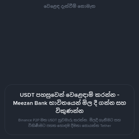
වෙළෙඳ දැන්වීම් නොමැත
USDT පහසුවෙන් වෙළෙඳාම් කරන්න -
Meezan Bank භාවිතයෙන් මිල දී ගන්න සහ
විකුණන්න
Binance P2P මත USDT හුවමාරු කරන්න. මිලදී ගැනීමට සහ
විකිණීමට පහත හොඳම දීමනා සොයන්න Tether