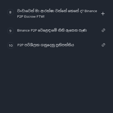
වංචාවෙන් මා ආරක්ෂා වන්නේ කෙසේ ද? Binance
8
P2P Escrow FTW!
Binance P2P වෙළෙඳාමේ නිති ඇසෙන පැණ
9
P2P පරිශීලක ගනුදෙනු ප්‍රතිපත්තිය
10