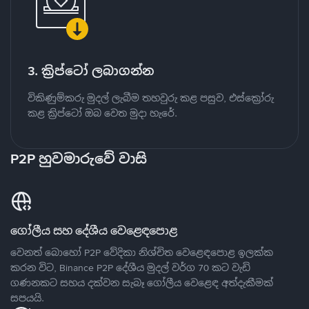
3. ක්‍රිප්ටෝ ලබාගන්න
විකිණුම්කරු මුදල් ලැබීම තහවුරු කළ පසුව, එස්ක්‍රෝරු
කළ ක්‍රිප්ටෝ ඔබ වෙත මුදා හැරේ.
P2P හුවමාරුවේ වාසි
ගෝලීය සහ දේශීය වෙළෙඳපොළ
වෙනත් බොහෝ P2P වේදිකා නිශ්චිත වෙළෙඳපොළ ඉලක්ක
කරන විට, Binance P2P දේශීය මුදල් වර්ග 70 කට වැඩි
ගණනකට සහය දක්වන සැබෑ ගෝලීය වෙළෙඳ අත්දැකීමක්
සපයයි.