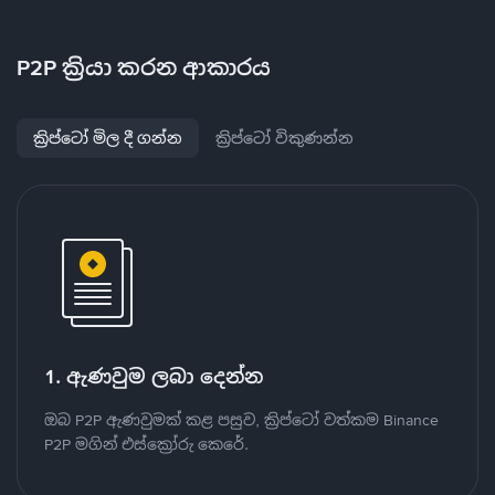
P2P ක්‍රියා කරන ආකාරය
ක්‍රිප්ටෝ මිල දී ගන්න
ක්‍රිප්ටෝ විකුණන්න
1. ඇණවුම ලබා දෙන්න
ඔබ P2P ඇණවුමක් කළ පසුව, ක්‍රිප්ටෝ වත්කම Binance
P2P මගින් එස්ක්‍රෝරු කෙරේ.