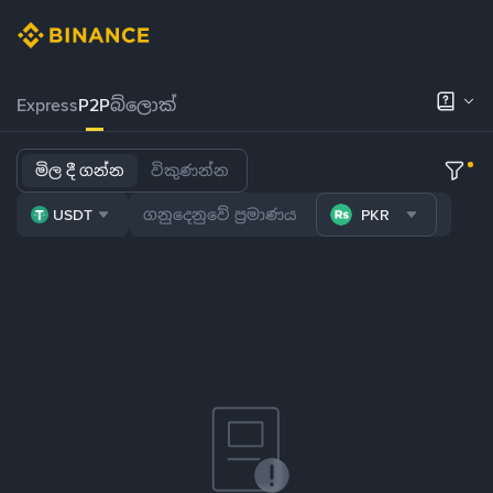
Express
P2P
බ්ලොක්
මිල දී ගන්න
විකුණන්න
USDT
PKR