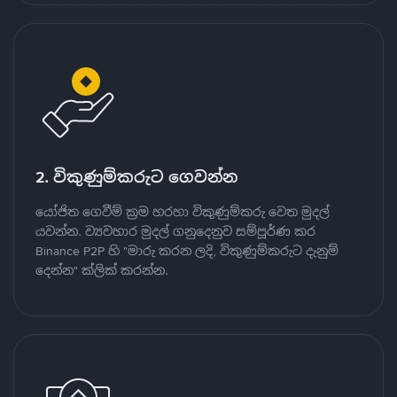
2. විකුණුම්කරුට ගෙවන්න
යෝජිත ගෙවීම් ක්‍රම හරහා විකුණුම්කරු වෙත මුදල්
යවන්න. ව්‍යවහාර මුදල් ගනුදෙනුව සම්පූර්ණ කර
Binance P2P හි "මාරු කරන ලදි, විකුණුම්කරුට දැනුම්
දෙන්න" ක්ලික් කරන්න.