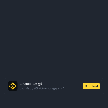
Binance යෙදුම
Download
ආරක්ෂිත, වේගවත් සහ අලංකාර