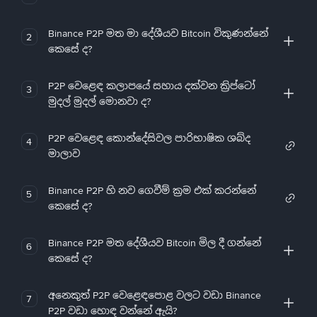
Binance P2P මත මා දේශීයව Bitcoin විකුණන්නේ
2
කෙසේ ද?
P2P වෙළෙඳ කලාපයේ සහාය දක්වන ක්‍රිප්ටෝ
3
මුදල් මුදල් මොනවා ද?
P2P වෙළෙඳ කොන්දේසිවල පාරිභාෂික ශබ්ද
4
මාලාව
Binance P2P හි නව ගෙවීම් ක්‍රම එක් කරන්නේ
5
කෙසේ ද?
Binance P2P මත දේශීයව Bitcoin මිල දී ගන්නේ
6
කෙසේ ද?
අනෙකුත් P2P වෙළෙඳපොළ වලට වඩා Binance
7
P2P වඩා හොඳ වන්නේ ඇයි?