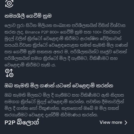
නම්‍යශීලී ගෙවීම් ක්‍රම
ලොව පුරා සිටින මිලියන සංඛ්‍යාත පරිශීලකයින් විසින් විශ්වාස
කරන ලද, Binance P2P 800+ ගෙවීම් ක්‍රම සහ 100+ ව්‍යවහාර
මුදල් වලින් ක්‍රිප්ටෝ වෙළෙඳාම් කිරීමට ආරක්ෂිත වේදිකාවක්
සපයයි.විවෘත ක්‍රිප්ටෝ වෙළෙඳපොළක තමන් කැමති මිල ගණන්
සහ ගෙවීම් ක්‍රම සකසන අතර ම, පරිශීලකයින්ට ඍජුව වෙනත්
පරිශීලකයින් සමග ක්‍රිප්ටෝ මිල දී ගැනීමට, විකිණීමට සහ
වෙළෙඳාම් කිරීමට හැකි ය.
ඔබ කැමති මිල ගණන් යටතේ වෙළෙඳාම් කරන්න
ඔබ කැමති මිලකට මිල දී ගැනීමට සහ විකිණීමට ඇති නිදහස
සමගග ක්‍රිප්ටෝ මුදල් වෙළෙඳාම් කරන්න. පවතින දීමනාවලින්
මිල දී ගන්න හෝ විකුණන්න, නැතහොත් ඔබේ ම මිල සකස්
කරගැනීමට වෙළෙඳ දැන්වීම් නිර්මාණය කරන්න.
P2P බ්ලොග්
View more