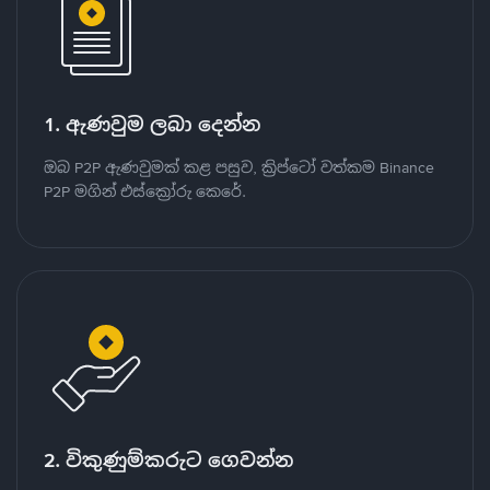
1. ඇණවුම ලබා දෙන්න
ඔබ P2P ඇණවුමක් කළ පසුව, ක්‍රිප්ටෝ වත්කම Binance
P2P මගින් එස්ක්‍රෝරු කෙරේ.
2. විකුණුම්කරුට ගෙවන්න