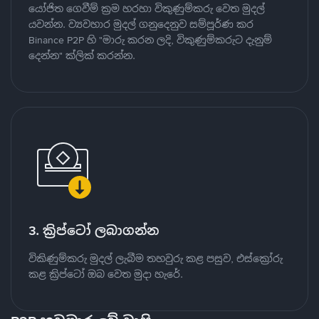
යෝජිත ගෙවීම් ක්‍රම හරහා විකුණුම්කරු වෙත මුදල්
යවන්න. ව්‍යවහාර මුදල් ගනුදෙනුව සම්පූර්ණ කර
Binance P2P හි "මාරු කරන ලදි, විකුණුම්කරුට දැනුම්
දෙන්න" ක්ලික් කරන්න.
3. ක්‍රිප්ටෝ ලබාගන්න
විකිණුම්කරු මුදල් ලැබීම තහවුරු කළ පසුව, එස්ක්‍රෝරු
කළ ක්‍රිප්ටෝ ඔබ වෙත මුදා හැරේ.