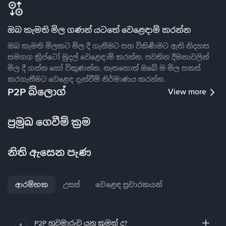
ඔබ කැමති මිල ගණන් යටතේ වෙළෙඳාම් කරන්න
ඔබ කැමති මිලකට මිල දී ගැනීමට සහ විකිණීමට ඇති නිදහස
සමගග ක්‍රිප්ටෝ මුදල් වෙළෙඳාම් කරන්න. පවතින දීමනාවලින්
මිල දී ගන්න හෝ විකුණන්න, නැතහොත් ඔබේ ම මිල සකස්
කරගැනීමට වෙළෙඳ දැන්වීම් නිර්මාණය කරන්න.
P2P බ්ලොග්
View more
ප්‍රමුඛ ගෙවීම් ක්‍රම
නිති ඇසෙන පැණ
ආරම්භක
උසස්
වෙළෙඳ ප්‍රචාරකයන්
P2P හුවමාරුව යනු කුමක් ද?
1