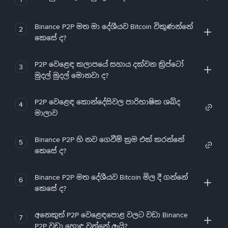
Binance P2P මත මා දේශීයව Bitcoin විකුණන්නේ
2
කෙසේ ද?
P2P වෙළෙඳ කලාපයේ සහාය දක්වන ක්‍රිප්ටෝ
3
මුදල් මුදල් මොනවා ද?
P2P වෙළෙඳ කොන්දේසිවල පාරිභාෂික ශබ්ද
4
මාලාව
Binance P2P හි නව ගෙවීම් ක්‍රම එක් කරන්නේ
5
කෙසේ ද?
Binance P2P මත දේශීයව Bitcoin මිල දී ගන්නේ
6
කෙසේ ද?
අනෙකුත් P2P වෙළෙඳපොළ වලට වඩා Binance
7
P2P වඩා හොඳ වන්නේ ඇයි?