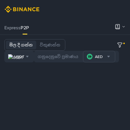
Express
P2P
මිල දී ගන්න
විකුණන්න
USDT
AED