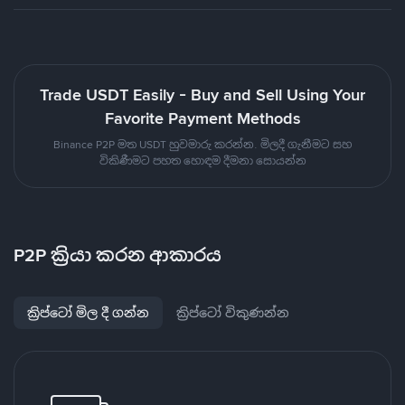
Trade USDT Easily - Buy and Sell Using Your
Favorite Payment Methods
Binance P2P මත USDT හුවමාරු කරන්න. මිලදී ගැනීමට සහ
විකිණීමට පහත හොඳම දීමනා සොයන්න
P2P ක්‍රියා කරන ආකාරය
ක්‍රිප්ටෝ මිල දී ගන්න
ක්‍රිප්ටෝ විකුණන්න