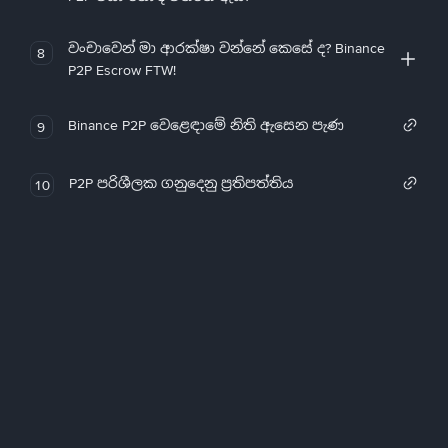
වංචාවෙන් මා ආරක්ෂා වන්නේ කෙසේ ද? Binance
8
P2P Escrow FTW!
Binance P2P වෙළෙඳාමේ නිති ඇසෙන පැණ
9
P2P පරිශීලක ගනුදෙනු ප්‍රතිපත්තිය
10