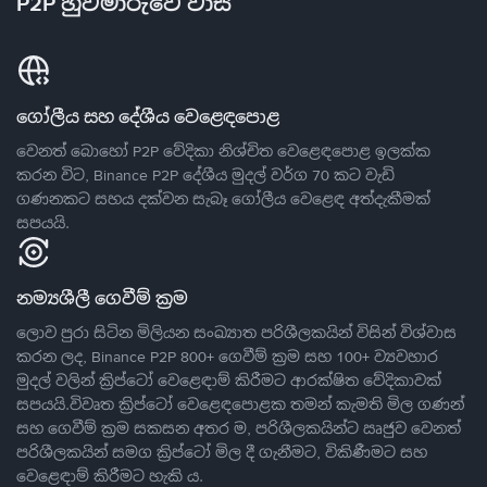
P2P හුවමාරුවේ වාසි
ගෝලීය සහ දේශීය වෙළෙඳපොළ
වෙනත් බොහෝ P2P වේදිකා නිශ්චිත වෙළෙඳපොළ ඉලක්ක
කරන විට, Binance P2P දේශීය මුදල් වර්ග 70 කට වැඩි
ගණනකට සහය දක්වන සැබෑ ගෝලීය වෙළෙඳ අත්දැකීමක්
සපයයි.
නම්‍යශීලී ගෙවීම් ක්‍රම
ලොව පුරා සිටින මිලියන සංඛ්‍යාත පරිශීලකයින් විසින් විශ්වාස
කරන ලද, Binance P2P 800+ ගෙවීම් ක්‍රම සහ 100+ ව්‍යවහාර
මුදල් වලින් ක්‍රිප්ටෝ වෙළෙඳාම් කිරීමට ආරක්ෂිත වේදිකාවක්
සපයයි.විවෘත ක්‍රිප්ටෝ වෙළෙඳපොළක තමන් කැමති මිල ගණන්
සහ ගෙවීම් ක්‍රම සකසන අතර ම, පරිශීලකයින්ට ඍජුව වෙනත්
පරිශීලකයින් සමග ක්‍රිප්ටෝ මිල දී ගැනීමට, විකිණීමට සහ
වෙළෙඳාම් කිරීමට හැකි ය.