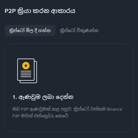
P2P ක්‍රියා කරන ආකාරය
ක්‍රිප්ටෝ මිල දී ගන්න
ක්‍රිප්ටෝ විකුණන්න
1. ඇණවුම ලබා දෙන්න
ඔබ P2P ඇණවුමක් කළ පසුව, ක්‍රිප්ටෝ වත්කම Binance
P2P මගින් එස්ක්‍රෝරු කෙරේ.