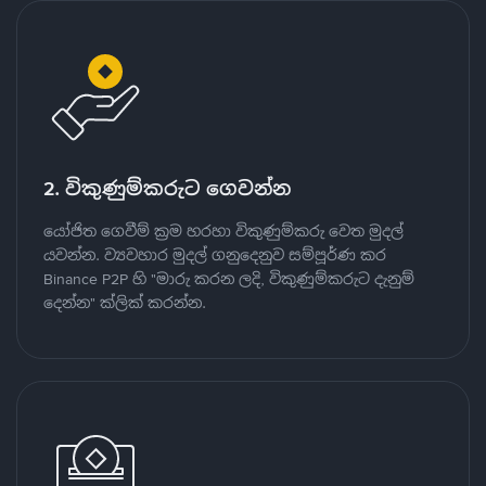
2. විකුණුම්කරුට ගෙවන්න
යෝජිත ගෙවීම් ක්‍රම හරහා විකුණුම්කරු වෙත මුදල්
යවන්න. ව්‍යවහාර මුදල් ගනුදෙනුව සම්පූර්ණ කර
Binance P2P හි "මාරු කරන ලදි, විකුණුම්කරුට දැනුම්
දෙන්න" ක්ලික් කරන්න.