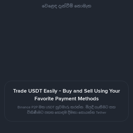
වෙළෙඳ දැන්වීම් නොමැත
Trade USDT Easily - Buy and Sell Using Your
Favorite Payment Methods
Binance P2P මත USDT හුවමාරු කරන්න. මිලදී ගැනීමට සහ
විකිණීමට පහත හොඳම දීමනා සොයන්න Tether