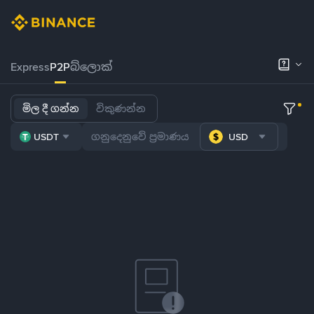
Express
P2P
බ්ලොක්
මිල දී ගන්න
විකුණන්න
USDT
USD