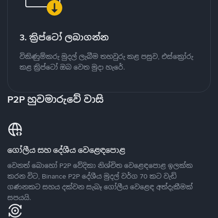
3. ක්‍රිප්ටෝ ලබාගන්න
විකිණුම්කරු මුදල් ලැබීම තහවුරු කළ පසුව, එස්ක්‍රෝරු
කළ ක්‍රිප්ටෝ ඔබ වෙත මුදා හැරේ.
P2P හුවමාරුවේ වාසි
ගෝලීය සහ දේශීය වෙළෙඳපොළ
වෙනත් බොහෝ P2P වේදිකා නිශ්චිත වෙළෙඳපොළ ඉලක්ක
කරන විට, Binance P2P දේශීය මුදල් වර්ග 70 කට වැඩි
ගණනකට සහය දක්වන සැබෑ ගෝලීය වෙළෙඳ අත්දැකීමක්
සපයයි.