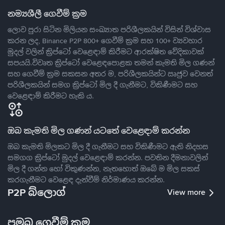
නම්‍යශීලී ගෙවීම් ක්‍රම
ලොව පුරා සිටින මිලියන සංඛ්‍යාත පරිශීලකයින් විසින් විශ්වාස
කරන ලද, Binance P2P 800+ ගෙවීම් ක්‍රම සහ 100+ ව්‍යවහාර
මුදල් වලින් ක්‍රිප්ටෝ වෙළෙඳාම් කිරීමට ආරක්ෂිත වේදිකාවක්
සපයයි.විවෘත ක්‍රිප්ටෝ වෙළෙඳපොළක තමන් කැමති මිල ගණන්
සහ ගෙවීම් ක්‍රම සකසන අතර ම, පරිශීලකයින්ට ඍජුව වෙනත්
පරිශීලකයින් සමග ක්‍රිප්ටෝ මිල දී ගැනීමට, විකිණීමට සහ
වෙළෙඳාම් කිරීමට හැකි ය.
ඔබ කැමති මිල ගණන් යටතේ වෙළෙඳාම් කරන්න
ඔබ කැමති මිලකට මිල දී ගැනීමට සහ විකිණීමට ඇති නිදහස
සමගග ක්‍රිප්ටෝ මුදල් වෙළෙඳාම් කරන්න. පවතින දීමනාවලින්
මිල දී ගන්න හෝ විකුණන්න, නැතහොත් ඔබේ ම මිල සකස්
කරගැනීමට වෙළෙඳ දැන්වීම් නිර්මාණය කරන්න.
P2P බ්ලොග්
View more
ප්‍රමුඛ ගෙවීම් ක්‍රම