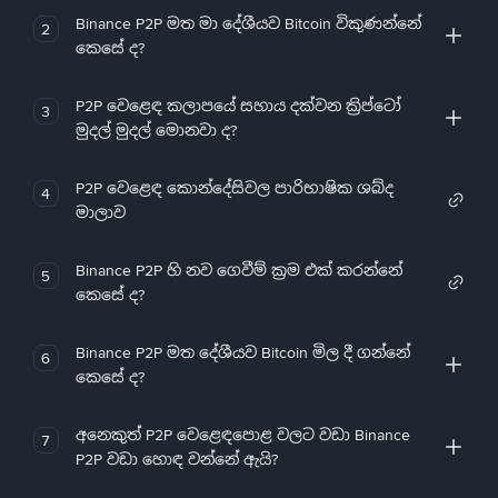
Binance P2P මත මා දේශීයව Bitcoin විකුණන්නේ
2
කෙසේ ද?
P2P වෙළෙඳ කලාපයේ සහාය දක්වන ක්‍රිප්ටෝ
3
මුදල් මුදල් මොනවා ද?
P2P වෙළෙඳ කොන්දේසිවල පාරිභාෂික ශබ්ද
4
මාලාව
Binance P2P හි නව ගෙවීම් ක්‍රම එක් කරන්නේ
5
කෙසේ ද?
Binance P2P මත දේශීයව Bitcoin මිල දී ගන්නේ
6
කෙසේ ද?
අනෙකුත් P2P වෙළෙඳපොළ වලට වඩා Binance
7
P2P වඩා හොඳ වන්නේ ඇයි?