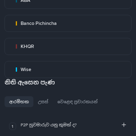
ABA
Banco Pichincha
KHQR
Wise
නිති ඇසෙන පැණ
ආරම්භක
උසස්
වෙළෙඳ ප්‍රචාරකයන්
P2P හුවමාරුව යනු කුමක් ද?
1