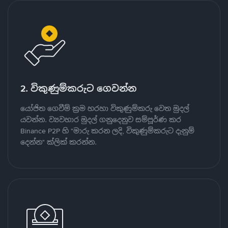
2. විකුණුම්කරුට ගෙවන්න
යෝජිත ගෙවීම් ක්‍රම හරහා විකුණුම්කරු වෙත මුදල්
යවන්න. ව්‍යවහාර මුදල් ගනුදෙනුව සම්පූර්ණ කර
Binance P2P හි "මාරු කරන ලදි, විකුණුම්කරුට දැනුම්
දෙන්න" ක්ලික් කරන්න.