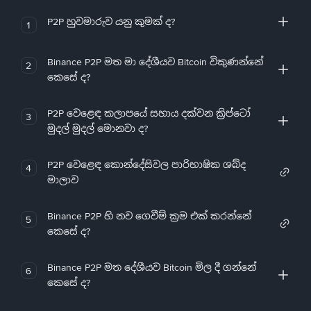
P2P හුවමාරුව යනු කුමක් ද?
1
Binance P2P මත මා දේශීයව Bitcoin විකුණන්නේ
2
කෙසේ ද?
P2P වෙළෙඳ කලාපයේ සහාය දක්වන ක්‍රිප්ටෝ
3
මුදල් මුදල් මොනවා ද?
P2P වෙළෙඳ කොන්දේසිවල පාරිභාෂික ශබ්ද
4
මාලාව
Binance P2P හි නව ගෙවීම් ක්‍රම එක් කරන්නේ
5
කෙසේ ද?
Binance P2P මත දේශීයව Bitcoin මිල දී ගන්නේ
6
කෙසේ ද?