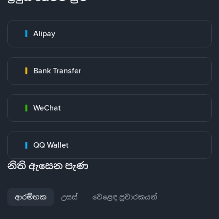
Alipay
Bank Transfer
WeChat
QQ Wallet
නිති ඇසෙන පැණ
ආරම්භක
උසස්
වෙළෙඳ ප්‍රචාරකයන්