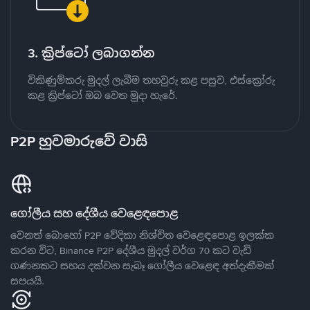
3. ක්‍රිප්ටෝ ලබාගන්න
විකිණුම්කරු මුදල් ලැබීම තහවුරු කළ පසුව, එස්ක්‍රෝරු
කළ ක්‍රිප්ටෝ ඔබ වෙත මුදා හැරේ.
P2P හුවමාරුවේ වාසි
ගෝලීය සහ දේශීය වෙළෙඳපොළ
වෙනත් බොහෝ P2P වේදිකා නිශ්චිත වෙළෙඳපොළ ඉලක්ක
කරන විට, Binance P2P දේශීය මුදල් වර්ග 70 කට වැඩි
ගණනකට සහය දක්වන සැබෑ ගෝලීය වෙළෙඳ අත්දැකීමක්
සපයයි.