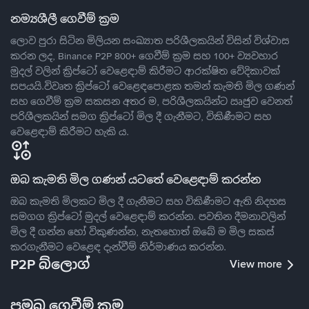
නම්‍යශීලී ගෙවීම් ක්‍රම
ලොව පුරා සිටින මිලියන සංඛ්‍යාත පරිශීලකයින් විසින් විශ්වාස
කරන ලද, Binance P2P 800+ ගෙවීම් ක්‍රම සහ 100+ ව්‍යවහාර
මුදල් වලින් ක්‍රිප්ටෝ වෙළෙඳාම් කිරීමට ආරක්ෂිත වේදිකාවක්
සපයයි.විවෘත ක්‍රිප්ටෝ වෙළෙඳපොළක තමන් කැමති මිල ගණන්
සහ ගෙවීම් ක්‍රම සකසන අතර ම, පරිශීලකයින්ට ඍජුව වෙනත්
පරිශීලකයින් සමග ක්‍රිප්ටෝ මිල දී ගැනීමට, විකිණීමට සහ
වෙළෙඳාම් කිරීමට හැකි ය.
ඔබ කැමති මිල ගණන් යටතේ වෙළෙඳාම් කරන්න
ඔබ කැමති මිලකට මිල දී ගැනීමට සහ විකිණීමට ඇති නිදහස
සමගග ක්‍රිප්ටෝ මුදල් වෙළෙඳාම් කරන්න. පවතින දීමනාවලින්
මිල දී ගන්න හෝ විකුණන්න, නැතහොත් ඔබේ ම මිල සකස්
කරගැනීමට වෙළෙඳ දැන්වීම් නිර්මාණය කරන්න.
P2P බ්ලොග්
View more
ප්‍රමුඛ ගෙවීම් ක්‍රම