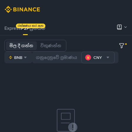
රක්ෂණය කර ඇත
Express
P2P
ප්‍රිමියම්
මිල දී ගන්න
විකුණන්න
BNB
CNY