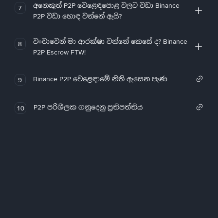
අනෙකුත් P2P වෙළෙඳපොළ වලට වඩා Binance
7
P2P වඩා හොඳ වන්නේ ඇයි?
වංචාවෙන් මා ආරක්ෂා වන්නේ කෙසේ ද? Binance
8
P2P Escrow FTW!
Binance P2P වෙළෙඳාමේ නිති ඇසෙන පැණ
9
P2P පරිශීලක ගනුදෙනු ප්‍රතිපත්තිය
10