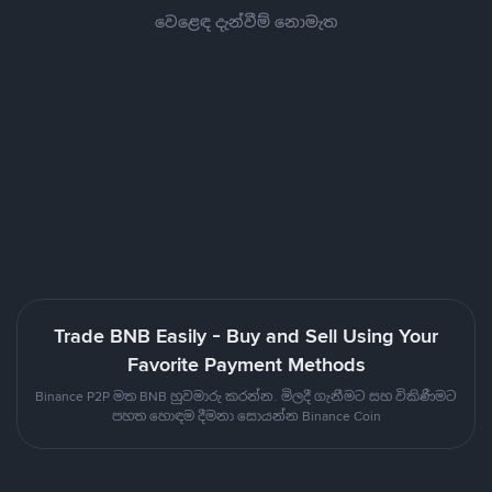
වෙළෙඳ දැන්වීම් නොමැත
Trade BNB Easily - Buy and Sell Using Your
Favorite Payment Methods
Binance P2P මත BNB හුවමාරු කරන්න. මිලදී ගැනීමට සහ විකිණීමට
පහත හොඳම දීමනා සොයන්න Binance Coin