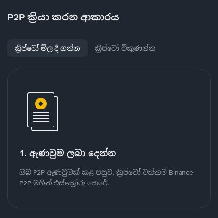
P2P ක්‍රියා කරන ආකාරය
ක්‍රිප්ටෝ මිල දී ගන්න
ක්‍රිප්ටෝ විකුණන්න
1. ඇණවුම ලබා දෙන්න
ඔබ P2P ඇණවුමක් කළ පසුව, ක්‍රිප්ටෝ වත්කම Binance
P2P මගින් එස්ක්‍රෝරු කෙරේ.