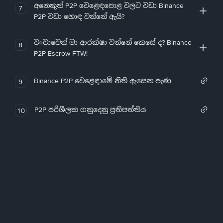
අනෙකුත් P2P වෙළෙඳපොළ වලට වඩා Binance
7
P2P වඩා හොඳ වන්නේ ඇයි?
වංචාවෙන් මා ආරක්ෂා වන්නේ කෙසේ ද? Binance
8
P2P Escrow FTW!
Binance P2P වෙළෙඳාමේ නිති ඇසෙන පැණ
9
P2P පරිශීලක ගනුදෙනු ප්‍රතිපත්තිය
10