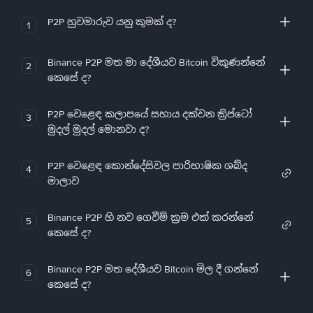
P2P හුවමාරුව යනු කුමක් ද?
1
Binance P2P මත මා දේශීයව Bitcoin විකුණන්නේ
2
කෙසේ ද?
P2P වෙළෙඳ කලාපයේ සහාය දක්වන ක්‍රිප්ටෝ
3
මුදල් මුදල් මොනවා ද?
P2P වෙළෙඳ කොන්දේසිවල පාරිභාෂික ශබ්ද
4
මාලාව
Binance P2P හි නව ගෙවීම් ක්‍රම එක් කරන්නේ
5
කෙසේ ද?
Binance P2P මත දේශීයව Bitcoin මිල දී ගන්නේ
6
කෙසේ ද?