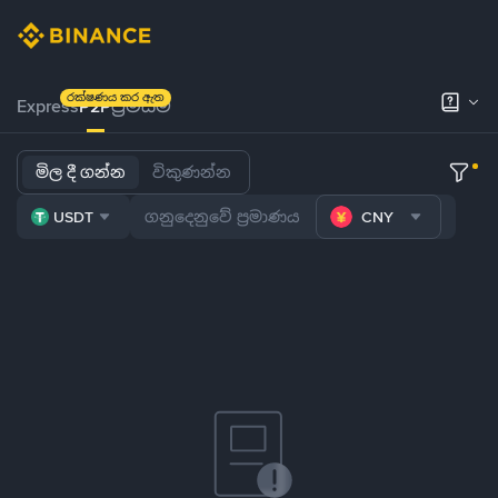
රක්ෂණය කර ඇත
Express
P2P
ප්‍රිමියම්
මිල දී ගන්න
විකුණන්න
USDT
CNY