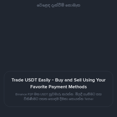
වෙළෙඳ දැන්වීම් නොමැත
Trade USDT Easily - Buy and Sell Using Your
Favorite Payment Methods
Binance P2P මත USDT හුවමාරු කරන්න. මිලදී ගැනීමට සහ
විකිණීමට පහත හොඳම දීමනා සොයන්න Tether