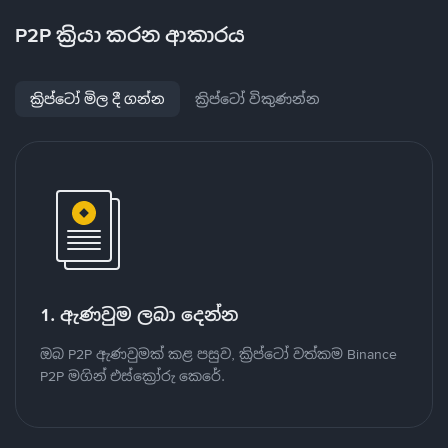
P2P ක්‍රියා කරන ආකාරය
ක්‍රිප්ටෝ මිල දී ගන්න
ක්‍රිප්ටෝ විකුණන්න
1. ඇණවුම ලබා දෙන්න
ඔබ P2P ඇණවුමක් කළ පසුව, ක්‍රිප්ටෝ වත්කම Binance
P2P මගින් එස්ක්‍රෝරු කෙරේ.