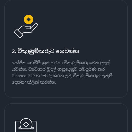
2. විකුණුම්කරුට ගෙවන්න
යෝජිත ගෙවීම් ක්‍රම හරහා විකුණුම්කරු වෙත මුදල්
යවන්න. ව්‍යවහාර මුදල් ගනුදෙනුව සම්පූර්ණ කර
Binance P2P හි "මාරු කරන ලදි, විකුණුම්කරුට දැනුම්
දෙන්න" ක්ලික් කරන්න.