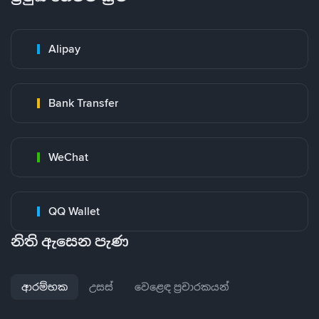
Alipay
Bank Transfer
WeChat
QQ Wallet
නිති ඇසෙන පැණ
ආරම්භක
උසස්
වෙළෙඳ ප්‍රචාරකයන්