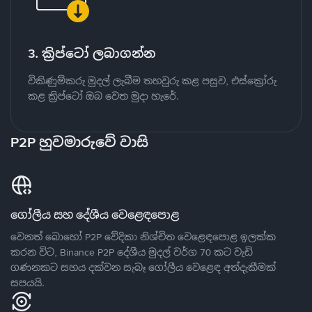
3. ක්‍රිප්ටෝ ලබාගන්න
විකිණුම්කරු මුදල් ලැබීම තහවුරු කළ පසුව, එස්ක්‍රෝරු
කළ ක්‍රිප්ටෝ ඔබ වෙත මුදා හැරේ.
P2P හුවමාරුවේ වාසි
ගෝලීය සහ දේශීය වෙළෙඳපොළ
වෙනත් බොහෝ P2P වේදිකා නිශ්චිත වෙළෙඳපොළ ඉලක්ක
කරන විට, Binance P2P දේශීය මුදල් වර්ග 70 කට වැඩි
ගණනකට සහය දක්වන සැබෑ ගෝලීය වෙළෙඳ අත්දැකීමක්
සපයයි.