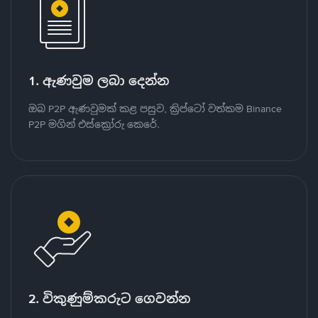
1. ඇණවුම ලබා දෙන්න
ඔබ P2P ඇණවුමක් කළ පසුව, ක්‍රිප්ටෝ වත්කම Binance
P2P මගින් එස්ක්‍රෝරු කෙරේ.
2. විකුණුම්කරුට ගෙවන්න