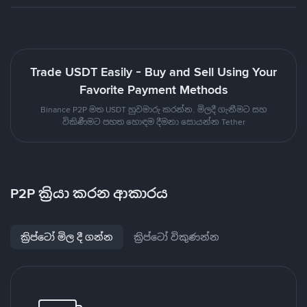
Trade USDT Easily - Buy and Sell Using Your
Favorite Payment Methods
Binance P2P මත USDT හුවමාරු කරන්න. මිලදී ගැනීමට සහ
විකිණීමට පහත හොඳම දීමනා සොයන්න Tether
P2P ක්‍රියා කරන ආකාරය
ක්‍රිප්ටෝ මිල දී ගන්න
ක්‍රිප්ටෝ විකුණන්න