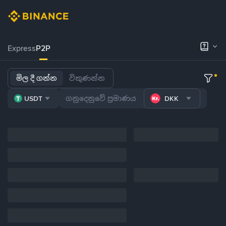
Express
P2P
මිල දී ගන්න
විකුණන්න
USDT
DKK