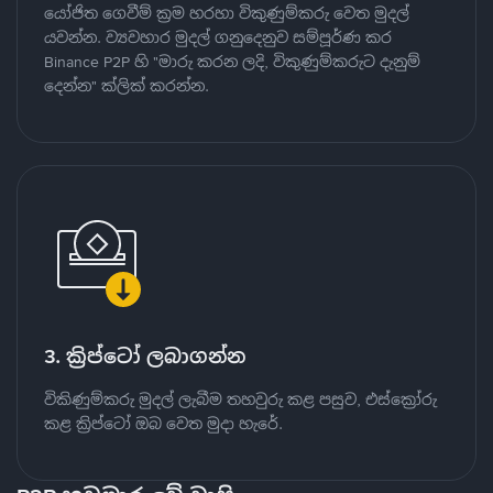
යෝජිත ගෙවීම් ක්‍රම හරහා විකුණුම්කරු වෙත මුදල්
යවන්න. ව්‍යවහාර මුදල් ගනුදෙනුව සම්පූර්ණ කර
Binance P2P හි "මාරු කරන ලදි, විකුණුම්කරුට දැනුම්
දෙන්න" ක්ලික් කරන්න.
3. ක්‍රිප්ටෝ ලබාගන්න
විකිණුම්කරු මුදල් ලැබීම තහවුරු කළ පසුව, එස්ක්‍රෝරු
කළ ක්‍රිප්ටෝ ඔබ වෙත මුදා හැරේ.