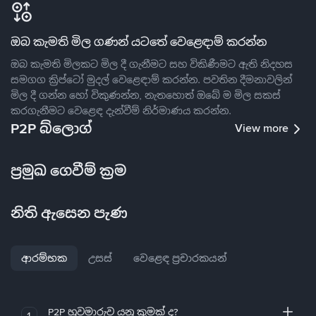
ඔබ කැමති මිල ගණන් යටතේ වෙළෙඳාම් කරන්න
ඔබ කැමති මිලකට මිල දී ගැනීමට සහ විකිණීමට ඇති නිදහස
සමගග ක්‍රිප්ටෝ මුදල් වෙළෙඳාම් කරන්න. පවතින දීමනාවලින්
මිල දී ගන්න හෝ විකුණන්න, නැතහොත් ඔබේ ම මිල සකස්
කරගැනීමට වෙළෙඳ දැන්වීම් නිර්මාණය කරන්න.
P2P බ්ලොග්
View more
ප්‍රමුඛ ගෙවීම් ක්‍රම
නිති ඇසෙන පැණ
ආරම්භක
උසස්
වෙළෙඳ ප්‍රචාරකයන්
P2P හුවමාරුව යනු කුමක් ද?
1