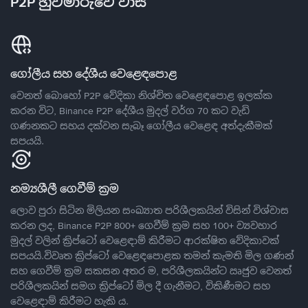
P2P හුවමාරුවේ වාසි
ගෝලීය සහ දේශීය වෙළෙඳපොළ
වෙනත් බොහෝ P2P වේදිකා නිශ්චිත වෙළෙඳපොළ ඉලක්ක
කරන විට, Binance P2P දේශීය මුදල් වර්ග 70 කට වැඩි
ගණනකට සහය දක්වන සැබෑ ගෝලීය වෙළෙඳ අත්දැකීමක්
සපයයි.
නම්‍යශීලී ගෙවීම් ක්‍රම
ලොව පුරා සිටින මිලියන සංඛ්‍යාත පරිශීලකයින් විසින් විශ්වාස
කරන ලද, Binance P2P 800+ ගෙවීම් ක්‍රම සහ 100+ ව්‍යවහාර
මුදල් වලින් ක්‍රිප්ටෝ වෙළෙඳාම් කිරීමට ආරක්ෂිත වේදිකාවක්
සපයයි.විවෘත ක්‍රිප්ටෝ වෙළෙඳපොළක තමන් කැමති මිල ගණන්
සහ ගෙවීම් ක්‍රම සකසන අතර ම, පරිශීලකයින්ට ඍජුව වෙනත්
පරිශීලකයින් සමග ක්‍රිප්ටෝ මිල දී ගැනීමට, විකිණීමට සහ
වෙළෙඳාම් කිරීමට හැකි ය.