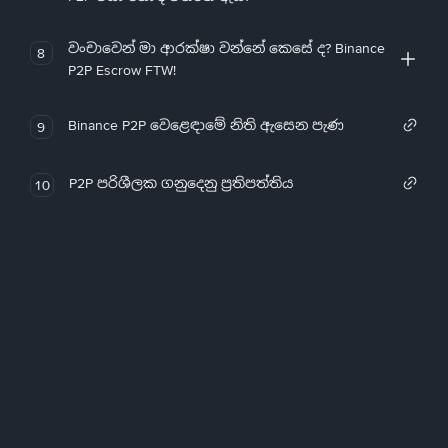
වංචාවෙන් මා ආරක්ෂා වන්නේ කෙසේ ද? Binance
8
P2P Escrow FTW!
Binance P2P වෙළෙඳාමේ නිති ඇසෙන පැණ
9
P2P පරිශීලක ගනුදෙනු ප්‍රතිපත්තිය
10