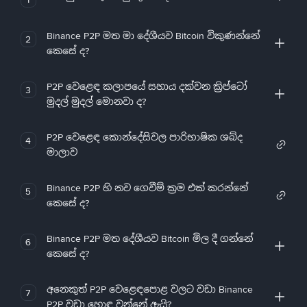
Binance P2P මත මා දේශීයව Bitcoin විකුණන්නේ
2
කෙසේ ද?
P2P වෙළෙඳ කලාපයේ සහාය දක්වන ක්‍රිප්ටෝ
3
මුදල් මුදල් මොනවා ද?
P2P වෙළෙඳ කොන්දේසිවල පාරිභාෂික ශබ්ද
4
මාලාව
Binance P2P හි නව ගෙවීම් ක්‍රම එක් කරන්නේ
5
කෙසේ ද?
Binance P2P මත දේශීයව Bitcoin මිල දී ගන්නේ
6
කෙසේ ද?
අනෙකුත් P2P වෙළෙඳපොළ වලට වඩා Binance
7
P2P වඩා හොඳ වන්නේ ඇයි?