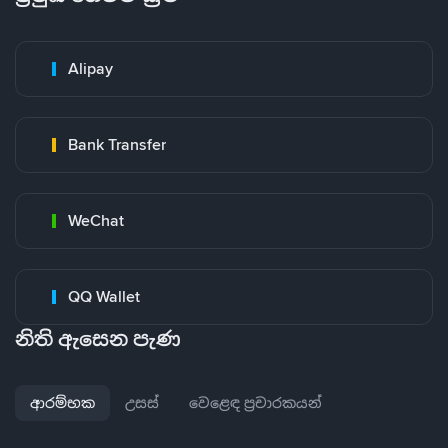
Alipay
Bank Transfer
WeChat
QQ Wallet
නිති ඇසෙන පැණ
ආරම්භක
උසස්
වෙළෙඳ ප්‍රචාරකයන්