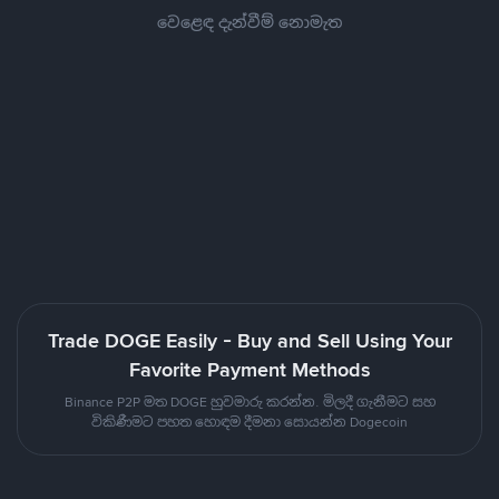
වෙළෙඳ දැන්වීම් නොමැත
Trade DOGE Easily - Buy and Sell Using Your
Favorite Payment Methods
Binance P2P මත DOGE හුවමාරු කරන්න. මිලදී ගැනීමට සහ
විකිණීමට පහත හොඳම දීමනා සොයන්න Dogecoin