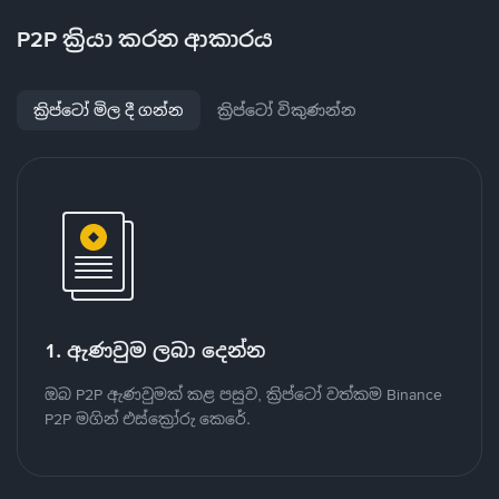
P2P ක්‍රියා කරන ආකාරය
ක්‍රිප්ටෝ මිල දී ගන්න
ක්‍රිප්ටෝ විකුණන්න
1. ඇණවුම ලබා දෙන්න
ඔබ P2P ඇණවුමක් කළ පසුව, ක්‍රිප්ටෝ වත්කම Binance
P2P මගින් එස්ක්‍රෝරු කෙරේ.