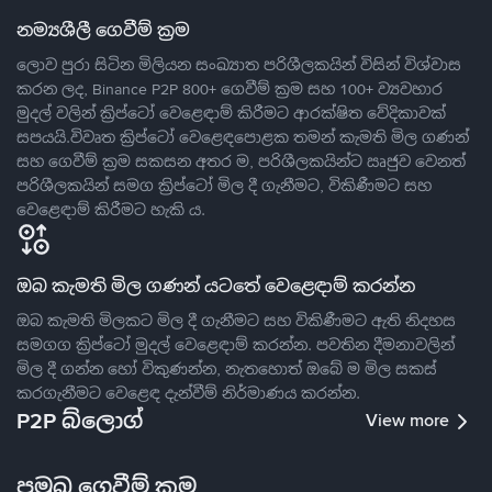
නම්‍යශීලී ගෙවීම් ක්‍රම
ලොව පුරා සිටින මිලියන සංඛ්‍යාත පරිශීලකයින් විසින් විශ්වාස
කරන ලද, Binance P2P 800+ ගෙවීම් ක්‍රම සහ 100+ ව්‍යවහාර
මුදල් වලින් ක්‍රිප්ටෝ වෙළෙඳාම් කිරීමට ආරක්ෂිත වේදිකාවක්
සපයයි.විවෘත ක්‍රිප්ටෝ වෙළෙඳපොළක තමන් කැමති මිල ගණන්
සහ ගෙවීම් ක්‍රම සකසන අතර ම, පරිශීලකයින්ට ඍජුව වෙනත්
පරිශීලකයින් සමග ක්‍රිප්ටෝ මිල දී ගැනීමට, විකිණීමට සහ
වෙළෙඳාම් කිරීමට හැකි ය.
ඔබ කැමති මිල ගණන් යටතේ වෙළෙඳාම් කරන්න
ඔබ කැමති මිලකට මිල දී ගැනීමට සහ විකිණීමට ඇති නිදහස
සමගග ක්‍රිප්ටෝ මුදල් වෙළෙඳාම් කරන්න. පවතින දීමනාවලින්
මිල දී ගන්න හෝ විකුණන්න, නැතහොත් ඔබේ ම මිල සකස්
කරගැනීමට වෙළෙඳ දැන්වීම් නිර්මාණය කරන්න.
P2P බ්ලොග්
View more
ප්‍රමුඛ ගෙවීම් ක්‍රම