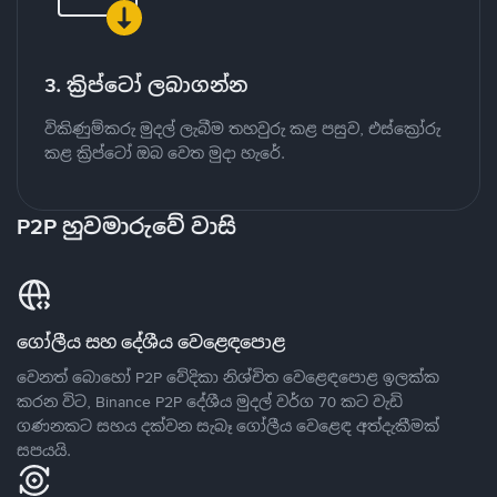
3. ක්‍රිප්ටෝ ලබාගන්න
විකිණුම්කරු මුදල් ලැබීම තහවුරු කළ පසුව, එස්ක්‍රෝරු
කළ ක්‍රිප්ටෝ ඔබ වෙත මුදා හැරේ.
P2P හුවමාරුවේ වාසි
ගෝලීය සහ දේශීය වෙළෙඳපොළ
වෙනත් බොහෝ P2P වේදිකා නිශ්චිත වෙළෙඳපොළ ඉලක්ක
කරන විට, Binance P2P දේශීය මුදල් වර්ග 70 කට වැඩි
ගණනකට සහය දක්වන සැබෑ ගෝලීය වෙළෙඳ අත්දැකීමක්
සපයයි.