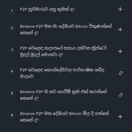
P2P හුවමාරුව යනු කුමක් ද?
1
Binance P2P මත මා දේශීයව Bitcoin විකුණන්නේ
2
කෙසේ ද?
P2P වෙළෙඳ කලාපයේ සහාය දක්වන ක්‍රිප්ටෝ
3
මුදල් මුදල් මොනවා ද?
P2P වෙළෙඳ කොන්දේසිවල පාරිභාෂික ශබ්ද
4
මාලාව
Binance P2P හි නව ගෙවීම් ක්‍රම එක් කරන්නේ
5
කෙසේ ද?
Binance P2P මත දේශීයව Bitcoin මිල දී ගන්නේ
6
කෙසේ ද?