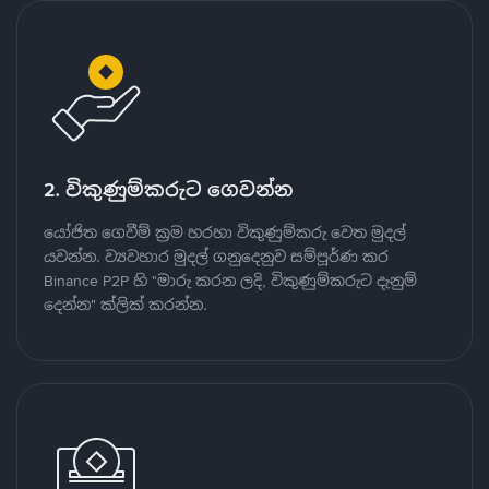
2. විකුණුම්කරුට ගෙවන්න
යෝජිත ගෙවීම් ක්‍රම හරහා විකුණුම්කරු වෙත මුදල්
යවන්න. ව්‍යවහාර මුදල් ගනුදෙනුව සම්පූර්ණ කර
Binance P2P හි "මාරු කරන ලදි, විකුණුම්කරුට දැනුම්
දෙන්න" ක්ලික් කරන්න.