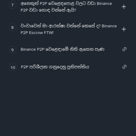
අනෙකුත් P2P වෙළෙඳපොළ වලට වඩා Binance
7
P2P වඩා හොඳ වන්නේ ඇයි?
වංචාවෙන් මා ආරක්ෂා වන්නේ කෙසේ ද? Binance
8
P2P Escrow FTW!
Binance P2P වෙළෙඳාමේ නිති ඇසෙන පැණ
9
P2P පරිශීලක ගනුදෙනු ප්‍රතිපත්තිය
10