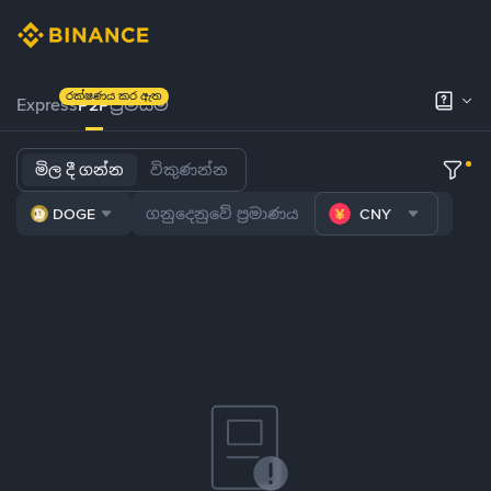
රක්ෂණය කර ඇත
Express
P2P
ප්‍රිමියම්
මිල දී ගන්න
විකුණන්න
DOGE
CNY