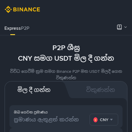
Express
P2P
P2P ශීඝ්‍ර
CNY සමග USDT මිල දී ගන්න
විවිධ ගෙවීම් ක්‍රම සමග Binance P2P මත USDT මිලදී ගෙන
විකුණන්න
මිල දී ගන්න
විකුණන්න
ඔබ ගෙවන ප්‍රමාණය
CNY