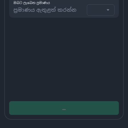
ඔබට ලැබෙන ප්‍රමාණය