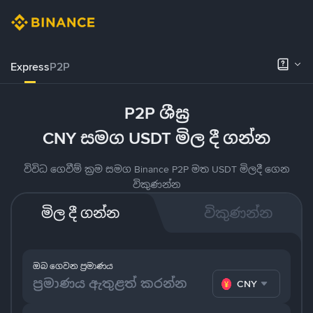
Express
P2P
P2P ශීඝ්‍ර
CNY සමග USDT මිල දී ගන්න
විවිධ ගෙවීම් ක්‍රම සමග Binance P2P මත USDT මිලදී ගෙන
විකුණන්න
මිල දී ගන්න
විකුණන්න
ඔබ ගෙවන ප්‍රමාණය
CNY