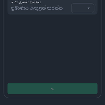
ඔබට ලැබෙන ප්‍රමාණය