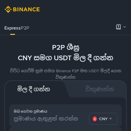
Express
P2P
P2P ශීඝ්‍ර
CNY සමග USDT මිල දී ගන්න
විවිධ ගෙවීම් ක්‍රම සමග Binance P2P මත USDT මිලදී ගෙන
විකුණන්න
මිල දී ගන්න
විකුණන්න
ඔබ ගෙවන ප්‍රමාණය
CNY