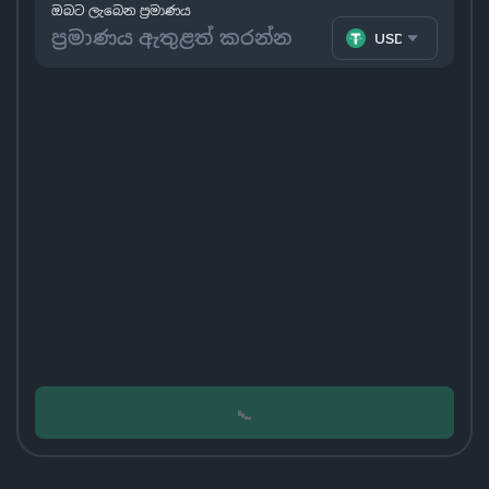
ඔබට ලැබෙන ප්‍රමාණය
USDT