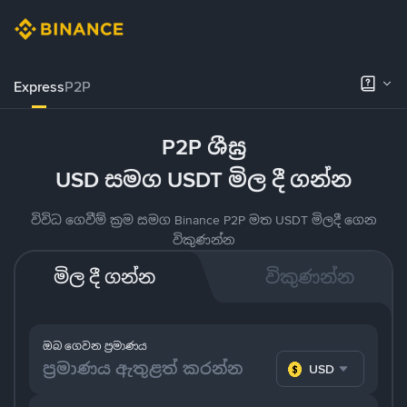
Express
P2P
P2P ශීඝ්‍ර
USD සමග USDT මිල දී ගන්න
විවිධ ගෙවීම් ක්‍රම සමග Binance P2P මත USDT මිලදී ගෙන
විකුණන්න
මිල දී ගන්න
විකුණන්න
ඔබ ගෙවන ප්‍රමාණය
USD