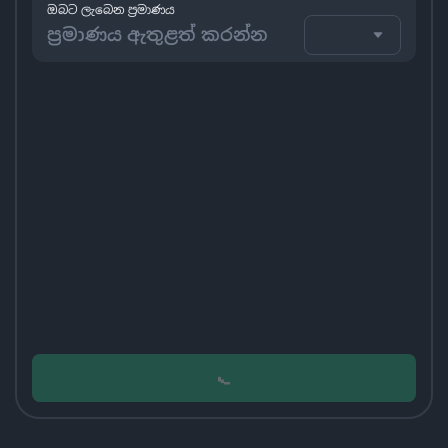
ඔබට ලැබෙන ප්‍රමාණය