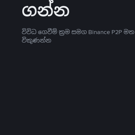
ගන්න
විවිධ ගෙවීම් ක්‍රම සමග Binance P2P ම
විකුණන්න