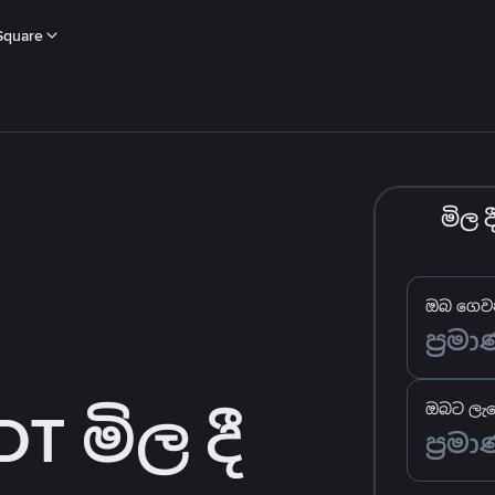
Square
මිල 
ඔබ ගෙවන
 මිල දී
ඔබට ලැබ