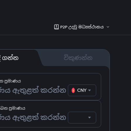
P2P උදවු මධ්‍යස්ථානය
දී ගන්න
විකුණන්න
 ප්‍රමාණය
CNY
ෙන ප්‍රමාණය