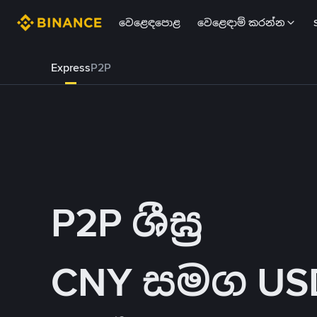
වෙළෙඳපොළ
වෙළෙඳාම් කරන්න
Express
P2P
P2P ශීඝ්‍ර
CNY සමග USDT