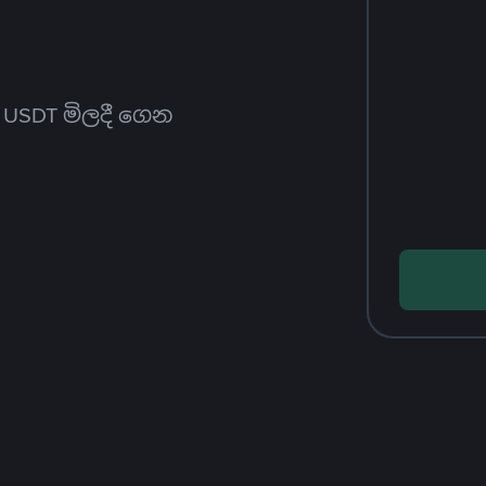
ත USDT මිලදී ගෙන