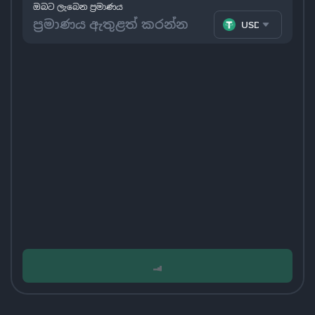
ඔබට ලැබෙන ප්‍රමාණය
USDT