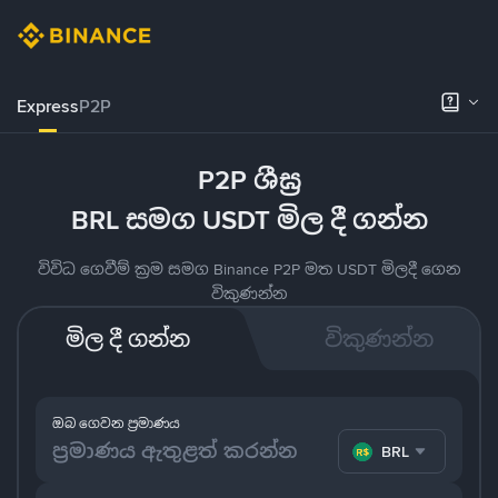
Express
P2P
P2P ශීඝ්‍ර
BRL සමග USDT මිල දී ගන්න
විවිධ ගෙවීම් ක්‍රම සමග Binance P2P මත USDT මිලදී ගෙන
විකුණන්න
මිල දී ගන්න
විකුණන්න
ඔබ ගෙවන ප්‍රමාණය
BRL