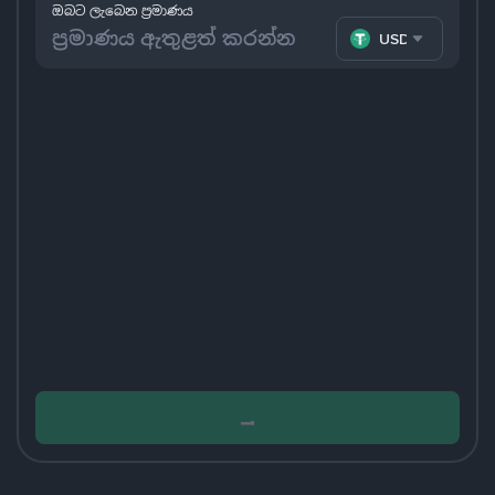
ඔබට ලැබෙන ප්‍රමාණය
USDT