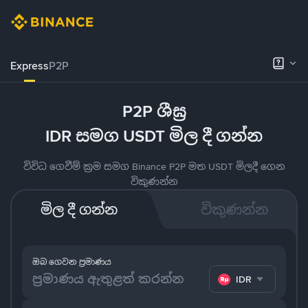
Express
P2P
P2P ශීඝ්‍ර
IDR සමග USDT මිල දී ගන්න
විවිධ ගෙවීම් ක්‍රම සමග Binance P2P මත USDT මිලදී ගෙන
විකුණන්න
මිල දී ගන්න
විකුණන්න
ඔබ ගෙවන ප්‍රමාණය
IDR