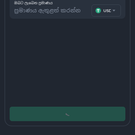
ඔබට ලැබෙන ප්‍රමාණය
USDT