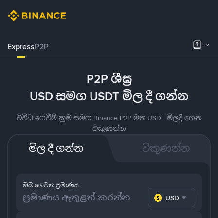
Express
P2P
P2P ශීඝ්‍ර
USD සමග USDT මිල දී ගන්න
විවිධ ගෙවීම් ක්‍රම සමග Binance P2P මත USDT මිලදී ගෙන
විකුණන්න
මිල දී ගන්න
විකුණන්න
ඔබ ගෙවන ප්‍රමාණය
USD