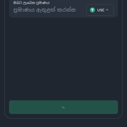
ඔබට ලැබෙන ප්‍රමාණය
USDT