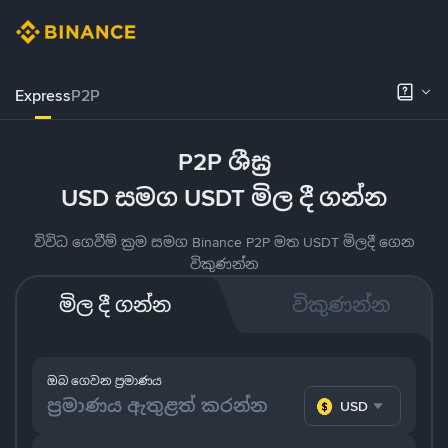
Express
P2P
P2P ශීඝ්‍ර
USD සමග USDT මිල දී ගන්න
විවිධ ගෙවීම් ක්‍රම සමග Binance P2P මත USDT මිලදී ගෙන
විකුණන්න
මිල දී ගන්න
විකුණන්න
ඔබ ගෙවන ප්‍රමාණය
USD