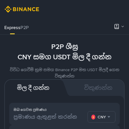
Express
P2P
P2P ශීඝ්‍ර
CNY සමග USDT මිල දී ගන්න
විවිධ ගෙවීම් ක්‍රම සමග Binance P2P මත USDT මිලදී ගෙන
විකුණන්න
මිල දී ගන්න
විකුණන්න
ඔබ ගෙවන ප්‍රමාණය
CNY