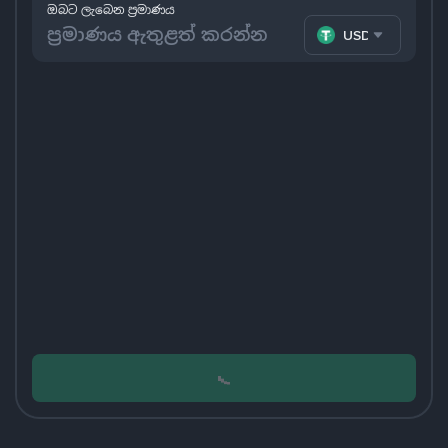
ඔබට ලැබෙන ප්‍රමාණය
USDT