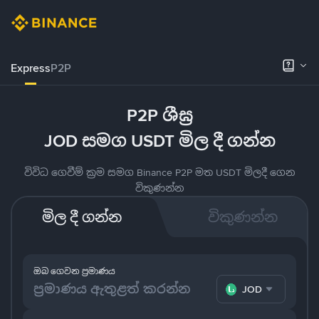
Express
P2P
P2P ශීඝ්‍ර
JOD සමග USDT මිල දී ගන්න
විවිධ ගෙවීම් ක්‍රම සමග Binance P2P මත USDT මිලදී ගෙන
විකුණන්න
මිල දී ගන්න
විකුණන්න
ඔබ ගෙවන ප්‍රමාණය
JOD