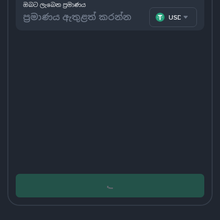
ඔබට ලැබෙන ප්‍රමාණය
USDT