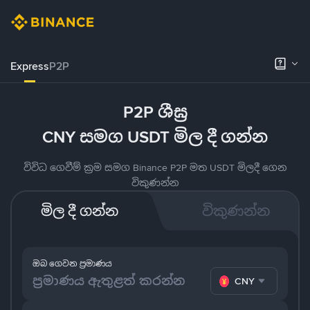
Express
P2P
P2P ශීඝ්‍ර
CNY සමග USDT මිල දී ගන්න
විවිධ ගෙවීම් ක්‍රම සමග Binance P2P මත USDT මිලදී ගෙන
විකුණන්න
මිල දී ගන්න
විකුණන්න
ඔබ ගෙවන ප්‍රමාණය
CNY