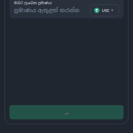
ඔබට ලැබෙන ප්‍රමාණය
USDT