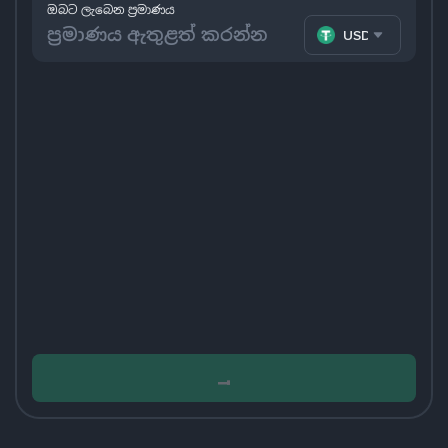
ඔබට ලැබෙන ප්‍රමාණය
USDT