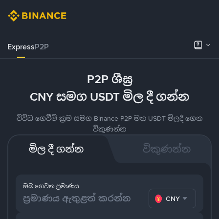
Express
P2P
P2P ශීඝ්‍ර
CNY සමග USDT මිල දී ගන්න
විවිධ ගෙවීම් ක්‍රම සමග Binance P2P මත USDT මිලදී ගෙන
විකුණන්න
මිල දී ගන්න
විකුණන්න
ඔබ ගෙවන ප්‍රමාණය
CNY