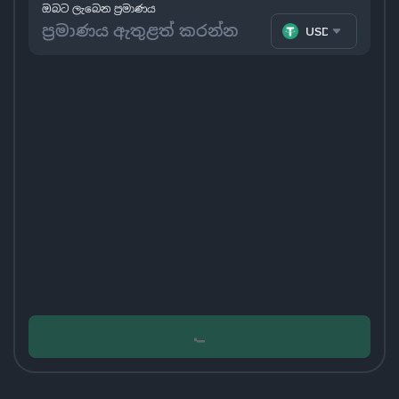
ඔබට ලැබෙන ප්‍රමාණය
USDT