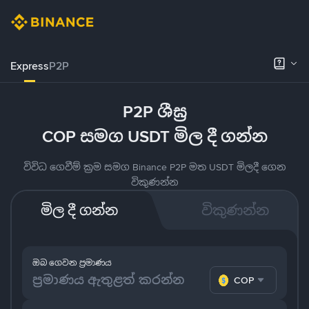
Express
P2P
P2P ශීඝ්‍ර
COP සමග USDT මිල දී ගන්න
විවිධ ගෙවීම් ක්‍රම සමග Binance P2P මත USDT මිලදී ගෙන
විකුණන්න
මිල දී ගන්න
විකුණන්න
ඔබ ගෙවන ප්‍රමාණය
COP