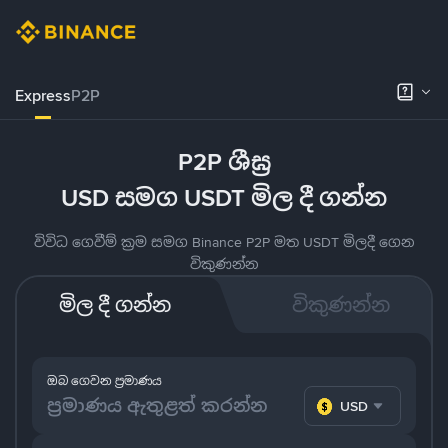
Express
P2P
P2P ශීඝ්‍ර
USD සමග USDT මිල දී ගන්න
විවිධ ගෙවීම් ක්‍රම සමග Binance P2P මත USDT මිලදී ගෙන
විකුණන්න
මිල දී ගන්න
විකුණන්න
ඔබ ගෙවන ප්‍රමාණය
USD