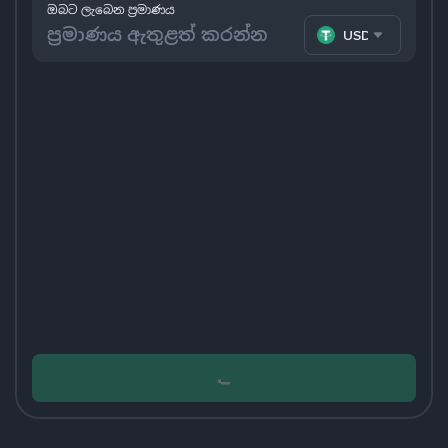
ඔබට ලැබෙන ප්‍රමාණය
USDT