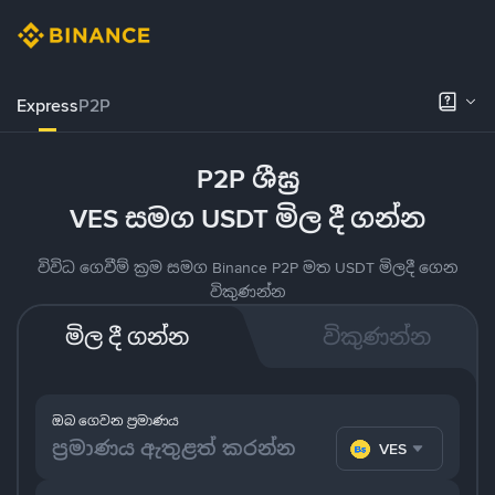
Express
P2P
P2P ශීඝ්‍ර
VES සමග USDT මිල දී ගන්න
විවිධ ගෙවීම් ක්‍රම සමග Binance P2P මත USDT මිලදී ගෙන
විකුණන්න
මිල දී ගන්න
විකුණන්න
ඔබ ගෙවන ප්‍රමාණය
VES