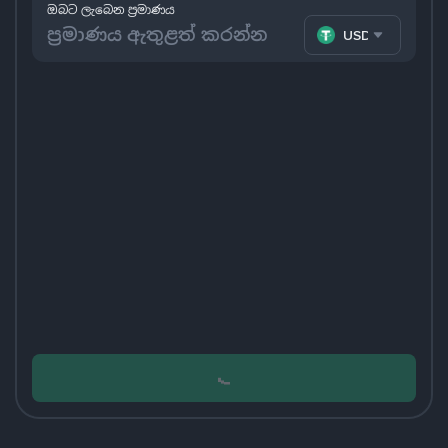
ඔබට ලැබෙන ප්‍රමාණය
USDT