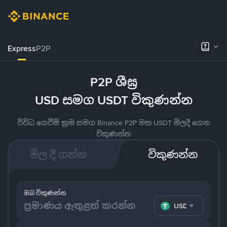
Express
P2P
P2P ශීඝ්‍ර
USD සමග USDT විකුණන්න
විවිධ ගෙවීම් ක්‍රම සමග Binance P2P මත USDT මිලදී ගෙන
විකුණන්න
මිල දී ගන්න
විකුණන්න
ඔබ විකුණන්න
USDT