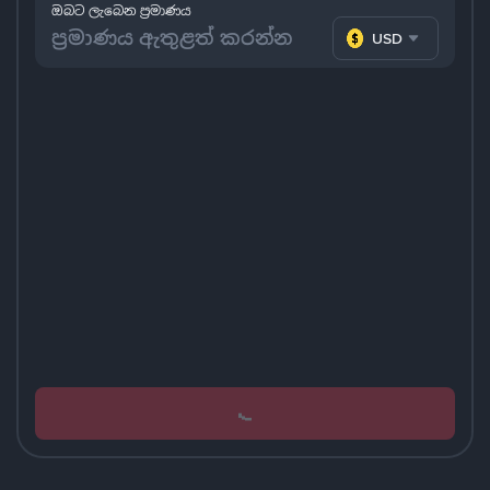
ඔබට ලැබෙන ප්‍රමාණය
USD