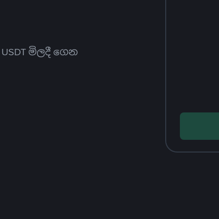
ත USDT මිලදී ගෙන