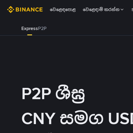
වෙළෙඳපොළ
වෙළෙඳාම් කරන්න
Express
P2P
P2P ශීඝ්‍ර
CNY සමග USDT