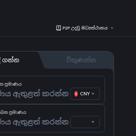
P2P උදවු මධ්‍යස්ථානය
දී ගන්න
විකුණන්න
 ප්‍රමාණය
CNY
ෙන ප්‍රමාණය