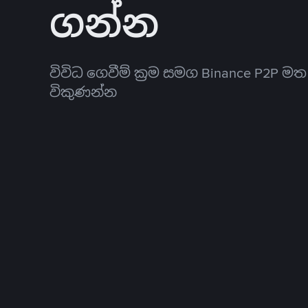
ගන්න
විවිධ ගෙවීම් ක්‍රම සමග Binance P2P ම
විකුණන්න