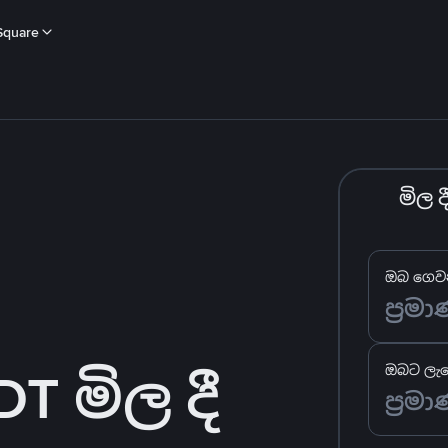
Square
මිල 
ඔබ ගෙවන
 මිල දී
ඔබට ලැබ