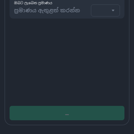
ඔබට ලැබෙන ප්‍රමාණය