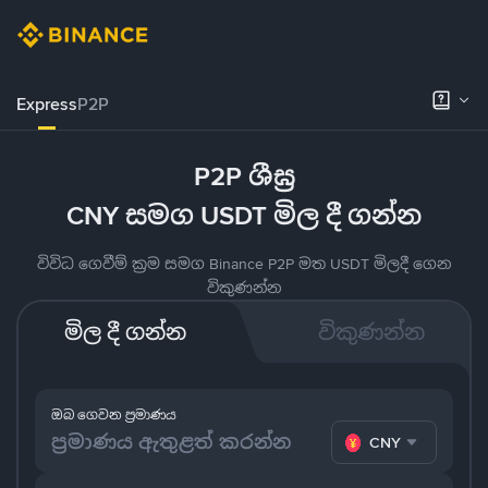
Express
P2P
P2P ශීඝ්‍ර
CNY සමග USDT මිල දී ගන්න
විවිධ ගෙවීම් ක්‍රම සමග Binance P2P මත USDT මිලදී ගෙන
විකුණන්න
මිල දී ගන්න
විකුණන්න
ඔබ ගෙවන ප්‍රමාණය
CNY