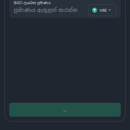
ඔබට ලැබෙන ප්‍රමාණය
USDT