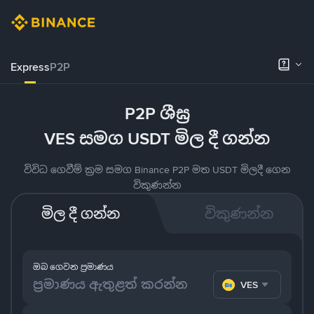
Express
P2P
P2P ශීඝ්‍ර
VES සමග USDT මිල දී ගන්න
විවිධ ගෙවීම් ක්‍රම සමග Binance P2P මත USDT මිලදී ගෙන
විකුණන්න
මිල දී ගන්න
විකුණන්න
ඔබ ගෙවන ප්‍රමාණය
VES