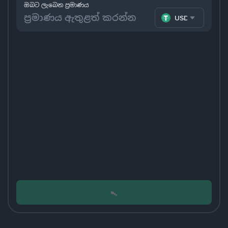
ඔබට ලැබෙන ප්‍රමාණය
USDT