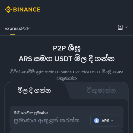
Express
P2P
P2P ශීඝ්‍ර
ARS සමග USDT මිල දී ගන්න
විවිධ ගෙවීම් ක්‍රම සමග Binance P2P මත USDT මිලදී ගෙන
විකුණන්න
මිල දී ගන්න
විකුණන්න
ඔබ ගෙවන ප්‍රමාණය
ARS