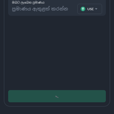
ඔබට ලැබෙන ප්‍රමාණය
USDT