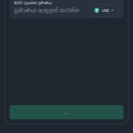
ඔබට ලැබෙන ප්‍රමාණය
USDT