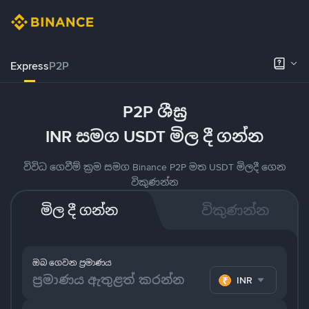
Express
P2P
P2P ශීඝ්‍ර
INR සමග USDT මිල දී ගන්න
විවිධ ගෙවීම් ක්‍රම සමග Binance P2P මත USDT මිලදී ගෙන
විකුණන්න
මිල දී ගන්න
විකුණන්න
ඔබ ගෙවන ප්‍රමාණය
INR