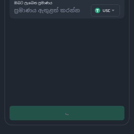
ඔබට ලැබෙන ප්‍රමාණය
USDT