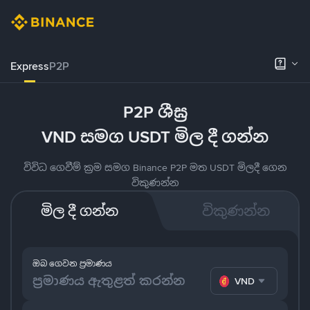
Express
P2P
P2P ශීඝ්‍ර
VND සමග USDT මිල දී ගන්න
විවිධ ගෙවීම් ක්‍රම සමග Binance P2P මත USDT මිලදී ගෙන
විකුණන්න
මිල දී ගන්න
විකුණන්න
ඔබ ගෙවන ප්‍රමාණය
VND