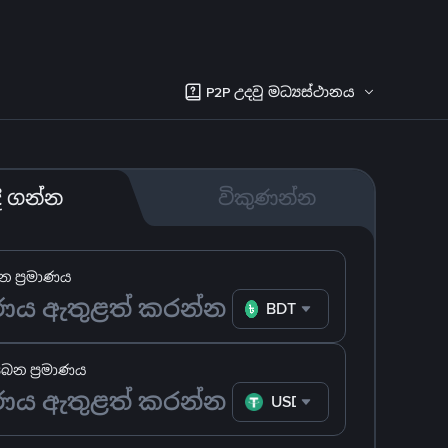
P2P උදවු මධ්‍යස්ථානය
දී ගන්න
විකුණන්න
 ප්‍රමාණය
BDT
ෙන ප්‍රමාණය
USDT