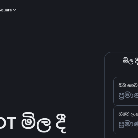
Square
මිල 
ඔබ ගෙවන
 මිල දී
ඔබට ලැබ