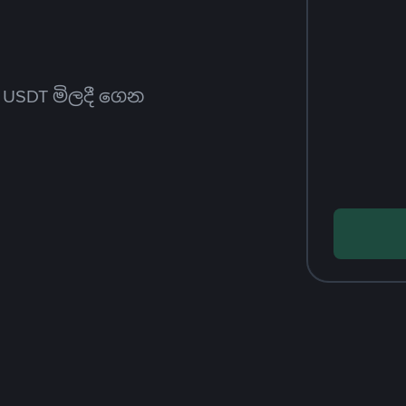
ත USDT මිලදී ගෙන