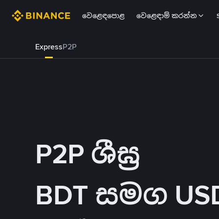
වෙළෙඳපොළ
වෙළෙඳාම් කරන්න
Express
P2P
P2P ශීඝ්‍ර
BDT සමග USDT