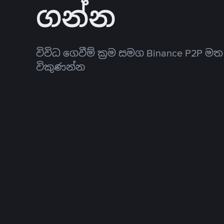
ගන්න
විවිධ ගෙවීම් ක්‍රම සමග Binance P2P ම
විකුණන්න