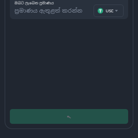
ඔබට ලැබෙන ප්‍රමාණය
USDT