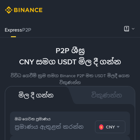
Express
P2P
P2P ශීඝ්‍ර
CNY සමග USDT මිල දී ගන්න
විවිධ ගෙවීම් ක්‍රම සමග Binance P2P මත USDT මිලදී ගෙන
විකුණන්න
මිල දී ගන්න
විකුණන්න
ඔබ ගෙවන ප්‍රමාණය
CNY