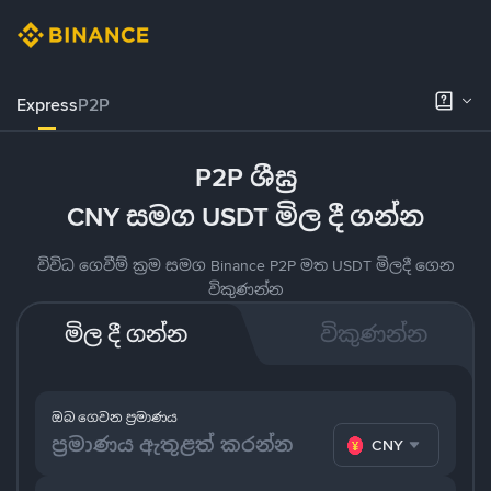
Express
P2P
P2P ශීඝ්‍ර
CNY සමග USDT මිල දී ගන්න
විවිධ ගෙවීම් ක්‍රම සමග Binance P2P මත USDT මිලදී ගෙන
විකුණන්න
මිල දී ගන්න
විකුණන්න
ඔබ ගෙවන ප්‍රමාණය
CNY