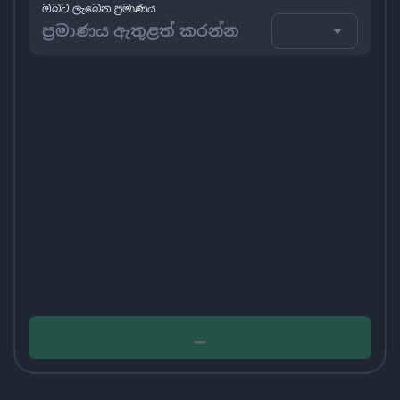
ඔබට ලැබෙන ප්‍රමාණය