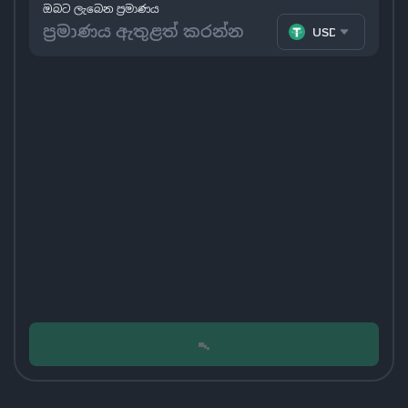
ඔබට ලැබෙන ප්‍රමාණය
USDT