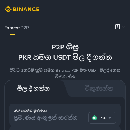
Express
P2P
P2P ශීඝ්‍ර
PKR සමග USDT මිල දී ගන්න
විවිධ ගෙවීම් ක්‍රම සමග Binance P2P මත USDT මිලදී ගෙන
විකුණන්න
මිල දී ගන්න
විකුණන්න
ඔබ ගෙවන ප්‍රමාණය
PKR