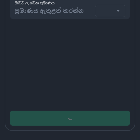
ඔබට ලැබෙන ප්‍රමාණය