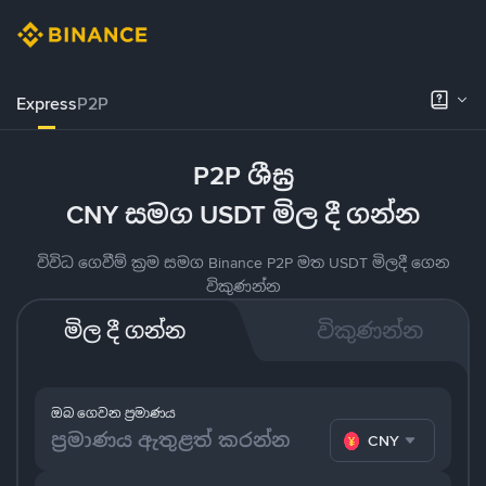
Express
P2P
P2P ශීඝ්‍ර
CNY සමග USDT මිල දී ගන්න
විවිධ ගෙවීම් ක්‍රම සමග Binance P2P මත USDT මිලදී ගෙන
විකුණන්න
මිල දී ගන්න
විකුණන්න
ඔබ ගෙවන ප්‍රමාණය
CNY