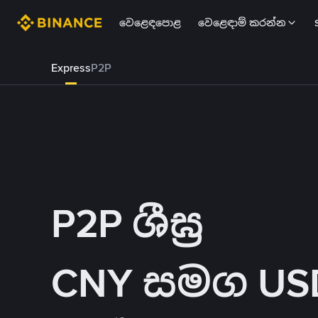
වෙළෙඳපොළ
වෙළෙඳාම් කරන්න
Express
P2P
P2P ශීඝ්‍ර
CNY සමග USDT