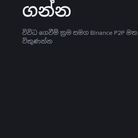
ගන්න
විවිධ ගෙවීම් ක්‍රම සමග Binance P2P ම
විකුණන්න