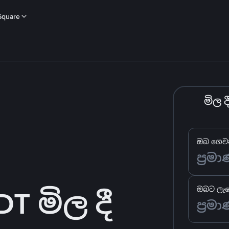
Square
මිල 
ඔබ ගෙවන
 මිල දී
ඔබට ලැබ