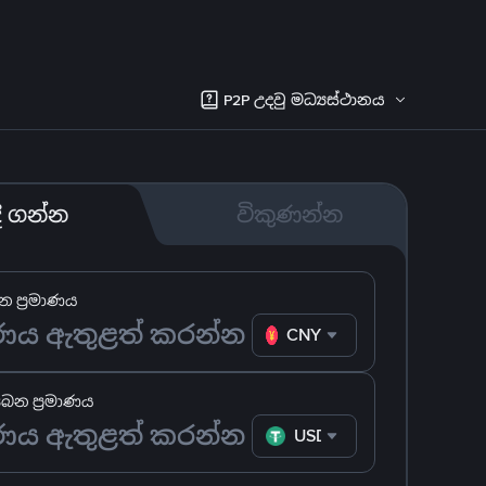
P2P උදවු මධ්‍යස්ථානය
දී ගන්න
විකුණන්න
 ප්‍රමාණය
CNY
ෙන ප්‍රමාණය
USDT