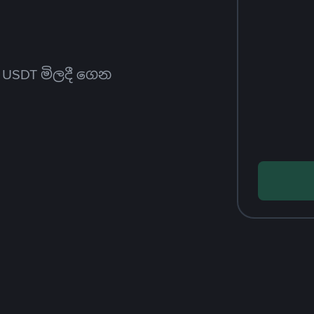
ත USDT මිලදී ගෙන