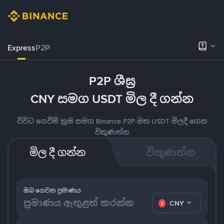
Express
P2P
P2P ශීඝ්‍ර
CNY සමග USDT මිල දී ගන්න
විවිධ ගෙවීම් ක්‍රම සමග Binance P2P මත USDT මිලදී ගෙන
විකුණන්න
මිල දී ගන්න
විකුණන්න
ඔබ ගෙවන ප්‍රමාණය
CNY