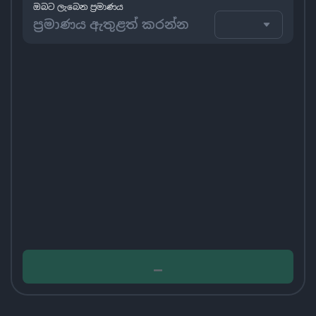
ඔබට ලැබෙන ප්‍රමාණය