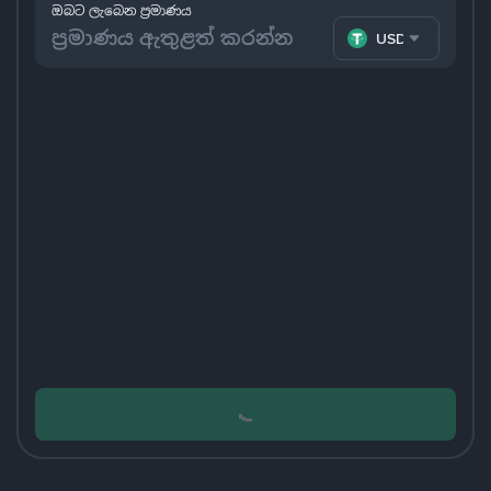
ඔබට ලැබෙන ප්‍රමාණය
USDT