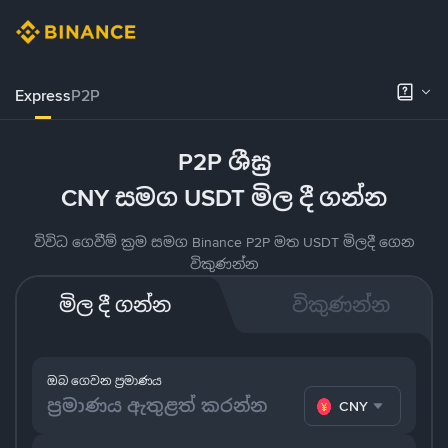
Express
P2P
P2P ශීඝ්‍ර
CNY සමග USDT මිල දී ගන්න
විවිධ ගෙවීම් ක්‍රම සමග Binance P2P මත USDT මිලදී ගෙන
විකුණන්න
මිල දී ගන්න
විකුණන්න
ඔබ ගෙවන ප්‍රමාණය
CNY