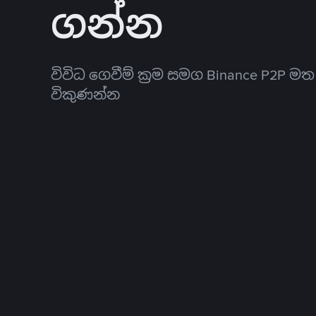
ගන්න
විවිධ ගෙවීම් ක්‍රම සමග Binance P2P ම
විකුණන්න