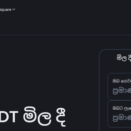
Square
මිල 
ඔබ ගෙවන
T මිල දී
ඔබට ලැබ