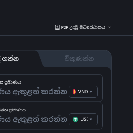
P2P උදවු මධ්‍යස්ථානය
දී ගන්න
විකුණන්න
 ප්‍රමාණය
VND
ෙන ප්‍රමාණය
USDT