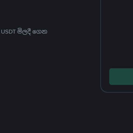
ත USDT මිලදී ගෙන