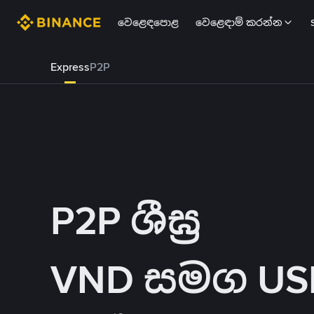
වෙළෙඳපොළ
වෙළෙඳාම් කරන්න
Express
P2P
P2P ශීඝ්‍ර
VND සමග USD