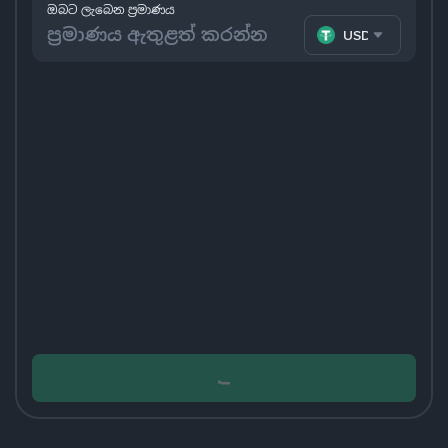
ඔබට ලැබෙන ප්‍රමාණය
USDT