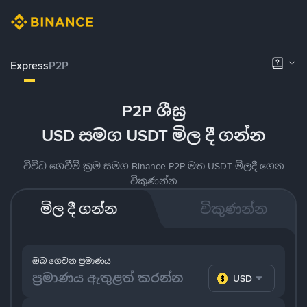
Express
P2P
P2P ශීඝ්‍ර
USD සමග USDT මිල දී ගන්න
විවිධ ගෙවීම් ක්‍රම සමග Binance P2P මත USDT මිලදී ගෙන
විකුණන්න
මිල දී ගන්න
විකුණන්න
ඔබ ගෙවන ප්‍රමාණය
USD