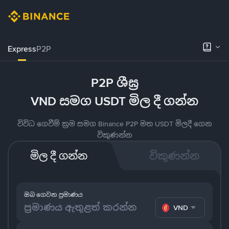
Express
P2P
P2P ශීඝ්‍ර
VND සමග USDT මිල දී ගන්න
විවිධ ගෙවීම් ක්‍රම සමග Binance P2P මත USDT මිලදී ගෙන
විකුණන්න
මිල දී ගන්න
විකුණන්න
ඔබ ගෙවන ප්‍රමාණය
VND