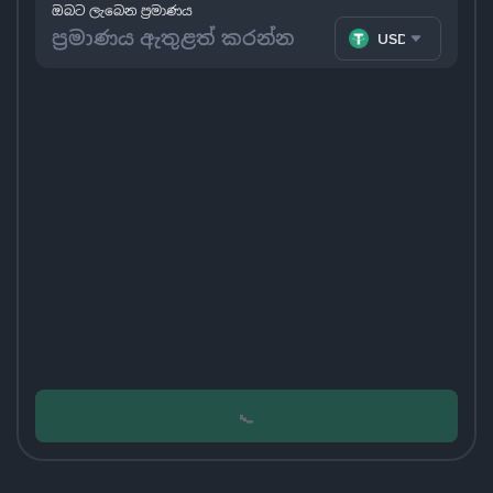
ඔබට ලැබෙන ප්‍රමාණය
USDT