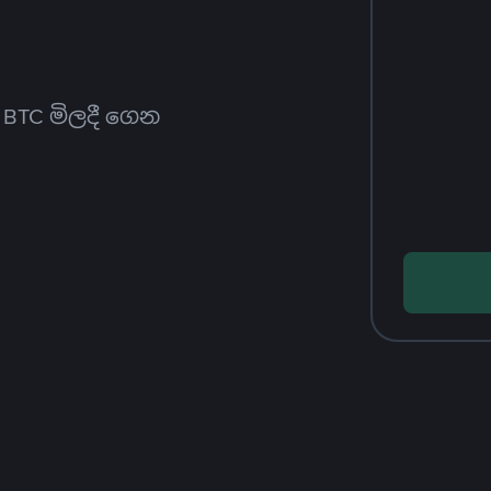
ත BTC මිලදී ගෙන