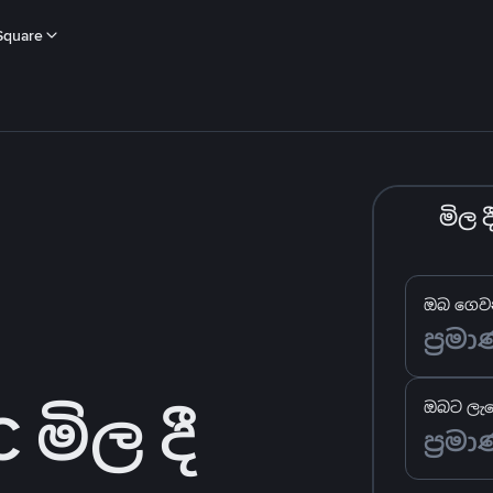
Square
මිල 
ඔබ ගෙවන
මිල දී
ඔබට ලැබ