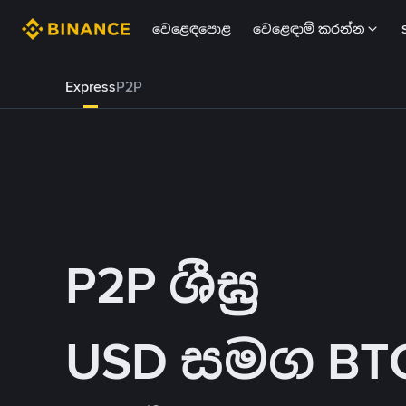
වෙළෙඳපොළ
වෙළෙඳාම් කරන්න
Express
P2P
P2P ශීඝ්‍ර
USD සමග BTC 