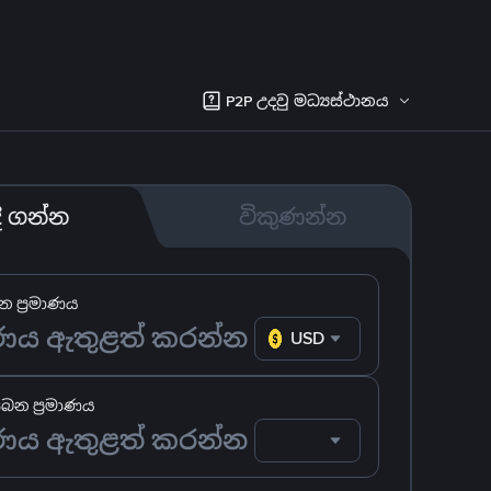
P2P උදවු මධ්‍යස්ථානය
දී ගන්න
විකුණන්න
 ප්‍රමාණය
USD
ෙන ප්‍රමාණය