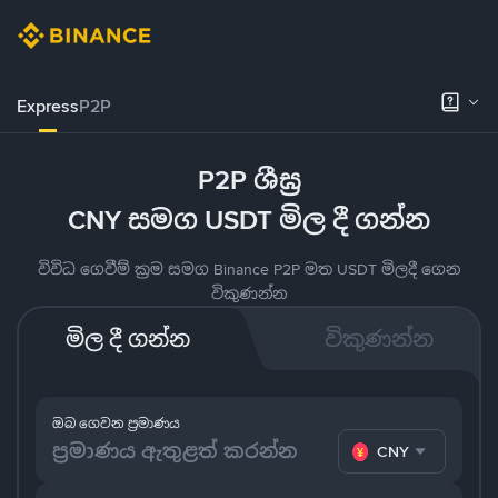
Express
P2P
P2P ශීඝ්‍ර
CNY සමග USDT මිල දී ගන්න
විවිධ ගෙවීම් ක්‍රම සමග Binance P2P මත USDT මිලදී ගෙන
විකුණන්න
මිල දී ගන්න
විකුණන්න
ඔබ ගෙවන ප්‍රමාණය
CNY