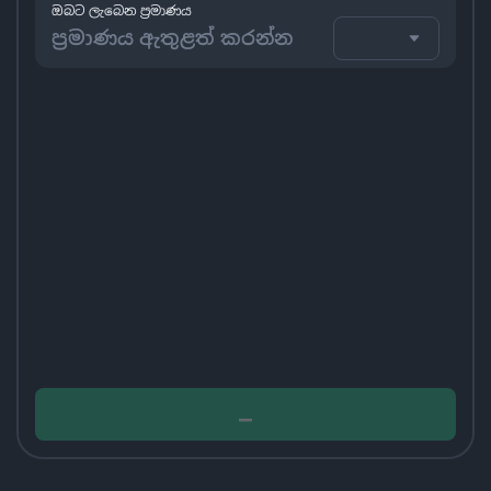
ඔබට ලැබෙන ප්‍රමාණය