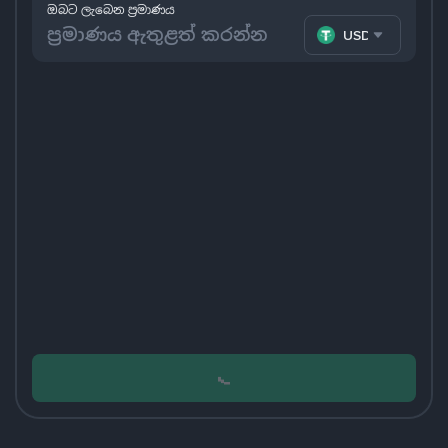
ඔබට ලැබෙන ප්‍රමාණය
USDT