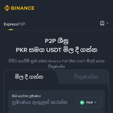
Express
P2P
P2P ශීඝ්‍ර
PKR සමග USDT මිල දී ගන්න
විවිධ ගෙවීම් ක්‍රම සමග Binance P2P මත USDT මිලදී ගෙන
විකුණන්න
මිල දී ගන්න
විකුණන්න
ඔබ ගෙවන ප්‍රමාණය
PKR