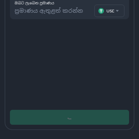
ඔබට ලැබෙන ප්‍රමාණය
USDT