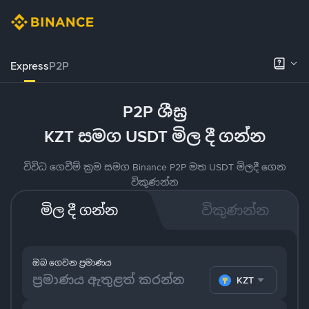
Express
P2P
P2P ශීඝ්‍ර
KZT සමග USDT මිල දී ගන්න
විවිධ ගෙවීම් ක්‍රම සමග Binance P2P මත USDT මිලදී ගෙන
විකුණන්න
මිල දී ගන්න
විකුණන්න
ඔබ ගෙවන ප්‍රමාණය
KZT