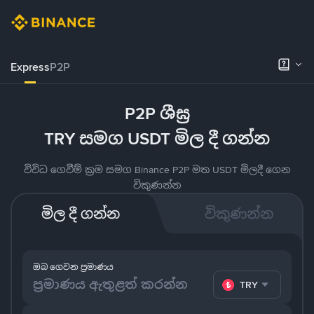
Express
P2P
P2P ශීඝ්‍ර
TRY සමග USDT මිල දී ගන්න
විවිධ ගෙවීම් ක්‍රම සමග Binance P2P මත USDT මිලදී ගෙන
විකුණන්න
මිල දී ගන්න
විකුණන්න
ඔබ ගෙවන ප්‍රමාණය
TRY