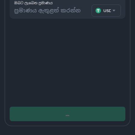
ඔබට ලැබෙන ප්‍රමාණය
USDT