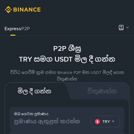
Express
P2P
P2P ශීඝ්‍ර
TRY සමග USDT මිල දී ගන්න
විවිධ ගෙවීම් ක්‍රම සමග Binance P2P මත USDT මිලදී ගෙන
විකුණන්න
මිල දී ගන්න
විකුණන්න
ඔබ ගෙවන ප්‍රමාණය
TRY