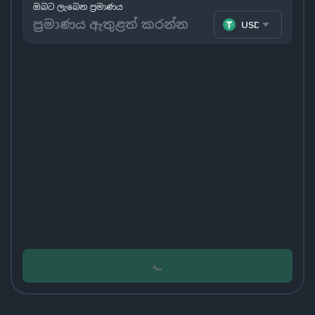
ඔබට ලැබෙන ප්‍රමාණය
USDT